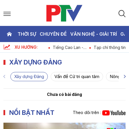
THỜI SỰ
CHUYÊN ĐỀ
VĂN NGHỆ - GIẢI TRÍ
GA
P
XU HƯỚNG:
à
Tiếng Mường –
Tiếng Cao Lan -
Tạp chí thông tin
T
Người trẻ giữ hồn
Nâng tầm sản
kinh tế - Phú Thọ
di sản
phẩm OCOP
đẩy mạnh phát
XÂY DỰNG ĐẢNG
triển du lịch văn
hóa gắn với kinh tế
3
dịch vụ
Xây dựng Đảng
Vấn đề Cử tri quan tâm
Nông ngh
Chưa có bài đăng
NỔI BẬT NHẤT
Theo dõi trên :