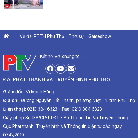
Về đài PTTH Phú Thọ
Thời sự
Gameshow
Ấn phẩm PTV
PTV Khát vọng Lạc Hồng
Kết nối với chúng tôi
ĐÀI PHÁT THANH VÀ TRUYỀN HÌNH PHÚ THỌ
Giám đốc
: Vi Mạnh Hùng
Địa chỉ:
Đường Nguyễn Tất Thành, phường Việt Trì, tỉnh Phú Thọ
Điện thoại
: 0210 384 6323 -
Fax:
0210 384 6323
Giấy phép Số 138/GP-TTĐT - Bộ Thông Tin Và Truyền Thông -
Cục Phát thanh, Truyền hình và Thông tin điện tử cấp ngày
07/8/2019