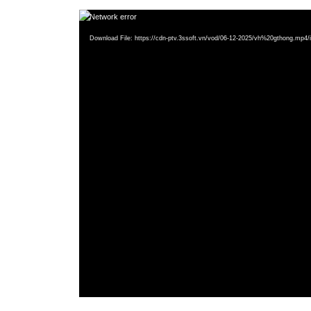
Video
Network error
Player
Download File: https://cdn-ptv.3ssoft.vn/vod/06-12-2025/vh%20gthon