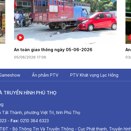
An toàn giao thông ngày 05-06-2026
An
05/06/2026 17:06
03
Gameshow
Ấn phẩm PTV
PTV Khát vọng Lạc Hồng
À TRUYỀN HÌNH PHÚ THỌ
ng
ất Thành, phường Việt Trì, tỉnh Phú Thọ
6323 -
Fax:
0210 384 6323
TĐT - Bộ Thông Tin Và Truyền Thông - Cục Phát thanh, Truyền hìn