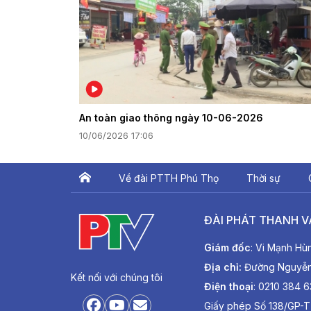
An toàn giao thông ngày 10-06-2026
10/06/2026 17:06
Về đài PTTH Phú Thọ
Thời sự
ĐÀI PHÁT THANH V
Giám đốc
: Vi Mạnh Hù
Địa chỉ:
Đường Nguyễn T
Kết nối với chúng tôi
Điện thoại
: 0210 384 
Giấy phép Số 138/GP-T