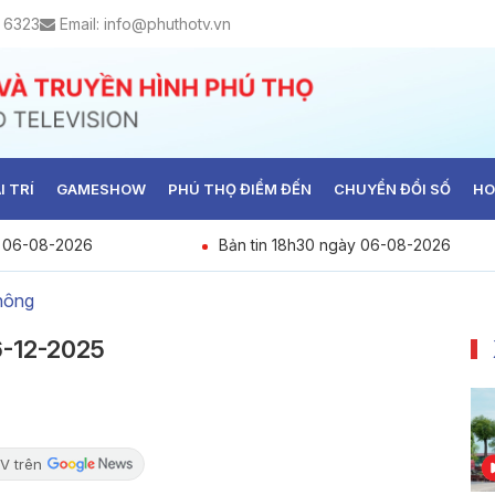
 6323
Email:
info@phuthotv.vn
I TRÍ
GAMESHOW
PHÚ THỌ ĐIỂM ĐẾN
CHUYỂN ĐỔI SỐ
HO
y 06-08-2026
Bản tin 18h30 ngày 06-08-2026
thông
 6-12-2025
V trên