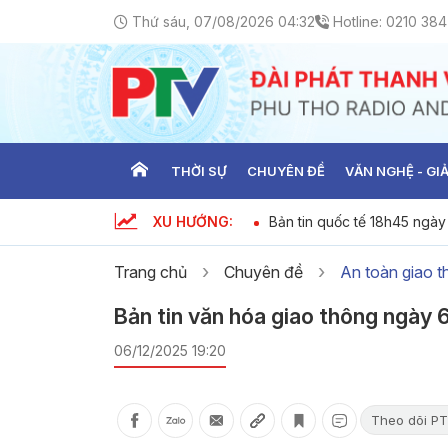
Thứ sáu, 07/08/2026 04:32
Hotline:
0210 384
THỜI SỰ
CHUYÊN ĐỀ
VĂN NGHỆ - GIẢ
XU HƯỚNG:
ời sự ngày 06-08-2026
Bản tin quốc tế 18h45 ngà
Trang chủ
Chuyên đề
An toàn giao 
Bản tin văn hóa giao thông ngày
06/12/2025 19:20
Theo dõi PT