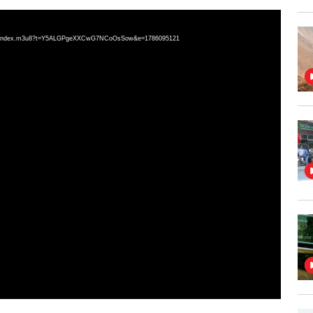
g.mp4/index.m3u8?t=Y5ALGPgeXXCwG7NCoOsSow&e=1786095121