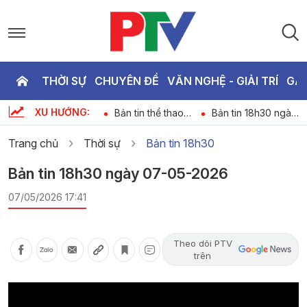
THỜI SỰ
CHUYÊN ĐỀ
VĂN NGHỆ - GIẢI TRÍ
GA
P
XU HƯỚNG:
Chương trình thời
Bản tin thể thao
Bản tin 18h30 ngày
T
6
sự ngày 08-08-
ngày 08-08-2026
8-8-2026
2026
Trang chủ
Thời sự
Bản tin 18h30
2
Bản tin 18h30 ngày 07-05-2026
07/05/2026 17:41
Theo dõi PTV
trên
Video
Player