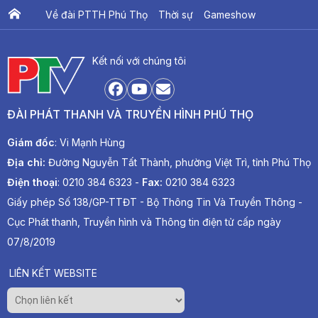
Về đài PTTH Phú Thọ
Thời sự
Gameshow
Ấn phẩm PTV
PTV Khát vọng Lạc Hồng
Kết nối với chúng tôi
ĐÀI PHÁT THANH VÀ TRUYỀN HÌNH PHÚ THỌ
Giám đốc
: Vi Mạnh Hùng
Địa chỉ:
Đường Nguyễn Tất Thành, phường Việt Trì, tỉnh Phú Thọ
Điện thoại
: 0210 384 6323 -
Fax:
0210 384 6323
Giấy phép Số 138/GP-TTĐT - Bộ Thông Tin Và Truyền Thông -
Cục Phát thanh, Truyền hình và Thông tin điện tử cấp ngày
07/8/2019
LIÊN KẾT WEBSITE