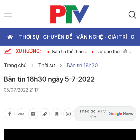
THỜI SỰ
CHUYÊN ĐỀ
VĂN NGHỆ - GIẢI TRÍ
GA
P
XU HƯỚNG:
h
Giới thiệu phim
Bản tin thể thao
Dự báo thời tiết
T
6
ngày 08-08-2026
ngày 07-08-2026
ngày 07-08-2026
Trang chủ
Thời sự
Bản tin 18h30
2
Bản tin 18h30 ngày 5-7-2022
05/07/2022 21:17
Theo dõi PTV
trên
Video
Player