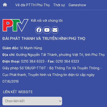
Về đài PTTH Phú Thọ
Thời sự
Gameshow
Ấn phẩm PTV
PTV Khát vọng Lạc Hồng
Kết nối với chúng tôi
ĐÀI PHÁT THANH VÀ TRUYỀN HÌNH PHÚ THỌ
Giám đốc
: Vi Mạnh Hùng
Địa chỉ:
Đường Nguyễn Tất Thành, phường Việt Trì, tỉnh Phú Thọ
Điện thoại
: 0210 384 6323 -
Fax:
0210 384 6323
Giấy phép Số 138/GP-TTĐT - Bộ Thông Tin Và Truyền Thông -
Cục Phát thanh, Truyền hình và Thông tin điện tử cấp ngày
07/8/2019
LIÊN KẾT WEBSITE