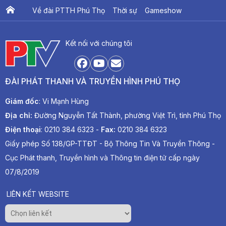
Về đài PTTH Phú Thọ
Thời sự
Gameshow
Ấn phẩm PTV
PTV Khát vọng Lạc Hồng
Kết nối với chúng tôi
ĐÀI PHÁT THANH VÀ TRUYỀN HÌNH PHÚ THỌ
Giám đốc
: Vi Mạnh Hùng
Địa chỉ:
Đường Nguyễn Tất Thành, phường Việt Trì, tỉnh Phú Thọ
Điện thoại
: 0210 384 6323 -
Fax:
0210 384 6323
Giấy phép Số 138/GP-TTĐT - Bộ Thông Tin Và Truyền Thông -
Cục Phát thanh, Truyền hình và Thông tin điện tử cấp ngày
07/8/2019
LIÊN KẾT WEBSITE