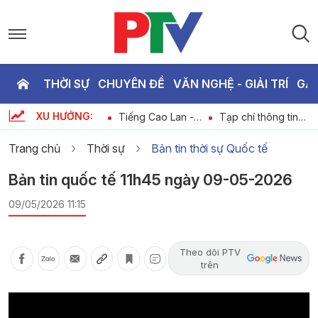
THỜI SỰ
CHUYÊN ĐỀ
VĂN NGHỆ - GIẢI TRÍ
GA
P
XU HƯỚNG:
Tiếng Mường –
Tiếng Cao Lan -
Tạp chí thông tin
T
Người trẻ giữ hồn
Nâng tầm sản
kinh tế - Phú Thọ
di sản
phẩm OCOP
đẩy mạnh phát
Trang chủ
Thời sự
Bản tin thời sự Quốc tế
triển du lịch văn
hóa gắn với kinh tế
3
Bản tin quốc tế 11h45 ngày 09-05-2026
dịch vụ
09/05/2026 11:15
Theo dõi PTV
trên
Video
Player