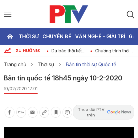
THỜI SỰ
CHUYÊN ĐỀ
VĂN NGHỆ - GIẢI TRÍ
GA
P
XU HƯỚNG:
ày
Bản tin thể thao
Dự báo thời tiết
Chương trình thời
T
ngày 07-08-2026
ngày 07-08-2026
sự ngày 07-08-
2026
Trang chủ
Thời sự
Bản tin thời sự Quốc tế
2
Bản tin quốc tế 18h45 ngày 10-2-2020
10/02/2020 17:01
Theo dõi PTV
trên
Video
Player