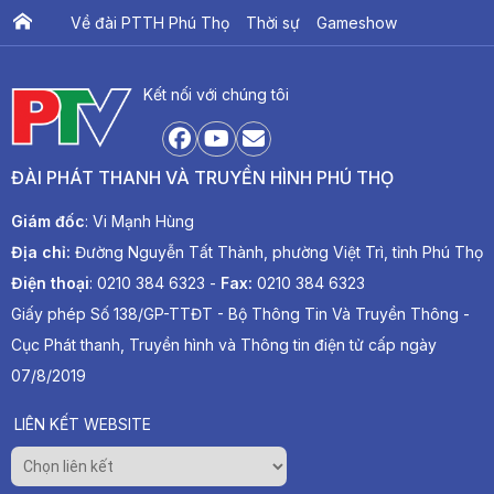
Về đài PTTH Phú Thọ
Thời sự
Gameshow
Ấn phẩm PTV
PTV Khát vọng Lạc Hồng
Kết nối với chúng tôi
ĐÀI PHÁT THANH VÀ TRUYỀN HÌNH PHÚ THỌ
Giám đốc
: Vi Mạnh Hùng
Địa chỉ:
Đường Nguyễn Tất Thành, phường Việt Trì, tỉnh Phú Thọ
Điện thoại
: 0210 384 6323 -
Fax:
0210 384 6323
Giấy phép Số 138/GP-TTĐT - Bộ Thông Tin Và Truyền Thông -
Cục Phát thanh, Truyền hình và Thông tin điện tử cấp ngày
07/8/2019
LIÊN KẾT WEBSITE