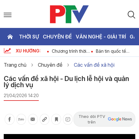
THỜI SỰ
CHUYÊN ĐỀ
VĂN NGHỆ - GIẢI TRÍ
GA
P
XU HƯỚNG:
Dự báo thời tiết
Chương trình thời
Bản tin quốc tế
T
6
ngày 06-08-2026
sự ngày 06-08-
18h45 ngày 06-
2026
08-2026
Trang chủ
Chuyên đề
Các vấn đề xã hội
2
Các vấn đề xã hội - Du lịch lễ hội và quản
lý dịch vụ
21/04/2026 14:20
Theo dõi PTV
trên
Video