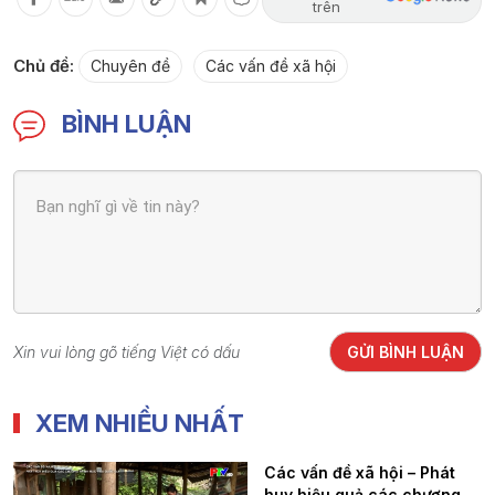
trên
Chủ đề:
Chuyên đề
Các vấn đề xã hội
BÌNH LUẬN
Xin vui lòng gõ tiếng Việt có dấu
GỬI BÌNH LUẬN
XEM NHIỀU NHẤT
Các vấn đề xã hội – Phát
huy hiệu quả các chương