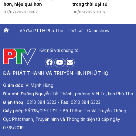
hơn, hiệu quả hơn
trong thời đại số
07/07/2026 06:07
30/06/2026 11:06
Về đài PTTH Phú Thọ
Thời sự
Gameshow
Ấn phẩm PTV
PTV Khát vọng Lạc Hồng
Kết nối với chúng tôi
ĐÀI PHÁT THANH VÀ TRUYỀN HÌNH PHÚ THỌ
Giám đốc
: Vi Mạnh Hùng
Địa chỉ:
Đường Nguyễn Tất Thành, phường Việt Trì, tỉnh Phú Thọ
Điện thoại
: 0210 384 6323 -
Fax:
0210 384 6323
Giấy phép Số 138/GP-TTĐT - Bộ Thông Tin Và Truyền Thông -
Cục Phát thanh, Truyền hình và Thông tin điện tử cấp ngày
07/8/2019