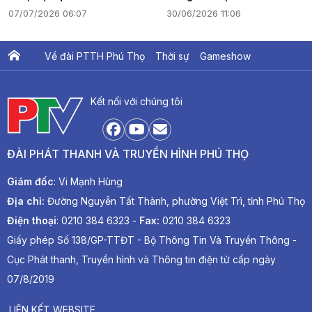
07/07/2026 06:07
30/06/2026 11:06
Về đài PTTH Phú Thọ
Thời sự
Gameshow
Ấn phẩm PTV
PTV Khát vọng Lạc Hồng
Kết nối với chúng tôi
ĐÀI PHÁT THANH VÀ TRUYỀN HÌNH PHÚ THỌ
Giám đốc
: Vi Mạnh Hùng
Địa chỉ:
Đường Nguyễn Tất Thành, phường Việt Trì, tỉnh Phú Thọ
Điện thoại
: 0210 384 6323 -
Fax:
0210 384 6323
Giấy phép Số 138/GP-TTĐT - Bộ Thông Tin Và Truyền Thông -
Cục Phát thanh, Truyền hình và Thông tin điện tử cấp ngày
07/8/2019
LIÊN KẾT WEBSITE