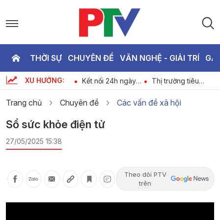
THỜI SỰ
CHUYÊN ĐỀ
VĂN NGHỆ - GIẢI TRÍ
GA
P
XU HƯỚNG:
Bản tin 18h30 ngày
Kết nối 24h ngày
Thị trường tiêu
T
-
9-8-2026
09-08-2026
dùng ngày 09-08-
2026
Trang chủ
Chuyên đề
Các vấn đề xã hội
3
Sổ sức khỏe điện tử
27/05/2025 15:38
Theo dõi PTV
trên
Video
Player