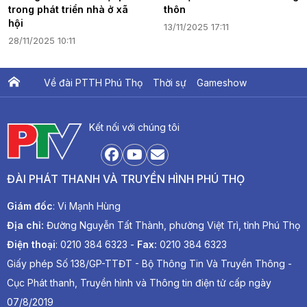
trong phát triển nhà ở xã
thôn
hội
13/11/2025 17:11
28/11/2025 10:11
Về đài PTTH Phú Thọ
Thời sự
Gameshow
Ấn phẩm PTV
PTV Khát vọng Lạc Hồng
Kết nối với chúng tôi
ĐÀI PHÁT THANH VÀ TRUYỀN HÌNH PHÚ THỌ
Giám đốc
: Vi Mạnh Hùng
Địa chỉ:
Đường Nguyễn Tất Thành, phường Việt Trì, tỉnh Phú Thọ
Điện thoại
: 0210 384 6323 -
Fax:
0210 384 6323
Giấy phép Số 138/GP-TTĐT - Bộ Thông Tin Và Truyền Thông -
Cục Phát thanh, Truyền hình và Thông tin điện tử cấp ngày
07/8/2019