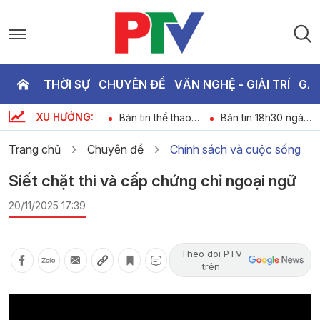
THỜI SỰ
CHUYÊN ĐỀ
VĂN NGHỆ - GIẢI TRÍ
GA
P
XU HƯỚNG:
Chương trình thời
Bản tin thể thao
Bản tin 18h30 ngày
T
6
sự ngày 08-08-
ngày 08-08-2026
8-8-2026
2026
Trang chủ
Chuyên đề
Chính sách và cuộc sống
2
Siết chặt thi và cấp chứng chỉ ngoại ngữ
20/11/2025 17:39
Theo dõi PTV
trên
Video
Player