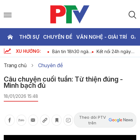
THỜI SỰ
CHUYÊN ĐỀ
VĂN NGHỆ - GIẢI TRÍ
GA
P
XU HƯỚNG:
An ninh trật tự 24h
Bản tin 18h30 ngày
Kết nối 24h ngày
T
-
ngày 07-08-2026
07-08-2026
07-08-2026
Trang chủ
Chuyên đề
2
Câu chuyện cuối tuần: Từ thiện đúng -
Minh bạch đủ
18/01/2026 15:48
Theo dõi PTV
trên
Video