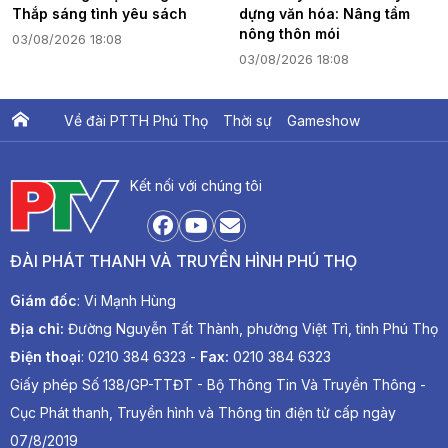
Thắp sáng tình yêu sách
dựng văn hóa: Nâng tầm
nông thôn mói
03/08/2026 18:08
03/08/2026 18:08
Về đài PTTH Phú Thọ
Thời sự
Gameshow
Ấn phẩm PTV
PTV Khát vọng Lạc Hồng
Kết nối với chúng tôi
ĐÀI PHÁT THANH VÀ TRUYỀN HÌNH PHÚ THỌ
Giám đốc
: Vi Mạnh Hùng
Địa chỉ:
Đường Nguyễn Tất Thành, phường Việt Trì, tỉnh Phú Thọ
Điện thoại
: 0210 384 6323 -
Fax:
0210 384 6323
Giấy phép Số 138/GP-TTĐT - Bộ Thông Tin Và Truyền Thông -
Cục Phát thanh, Truyền hình và Thông tin điện tử cấp ngày
07/8/2019