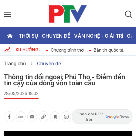
THỜI SỰ
CHUYÊN ĐỀ
VĂN NGHỆ - GIẢI TRÍ
GA
P
XU HƯỚNG:
Dự báo thời tiết
Chương trình thời
Bản tin quốc tế
T
6
ngày 05-08-2026
sự ngày 05-08-
18h45 ngày 05-08-
2026
2026
Trang chủ
Chuyên đề
2
Thông tin đối ngoại: Phú Thọ - Điểm đến
tin cậy của dòng vốn toàn cầu
28/05/2026 18:32
Theo dõi PTV
trên
Video