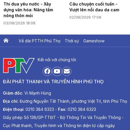
Thi đua yêu nước - Xây
Câu chuyện cuối tuần -
dựng văn hóa: Nâng tầm
Vượt lên nỗi đau da cam
nông thôn mói
02/08/2026 17:08
03/08/2026 18:08
Về đài PTTH Phú Thọ
Thời sự
Gameshow
Ấn phẩm PTV
PTV Khát vọng Lạc Hồng
Kết nối với chúng tôi
ĐÀI PHÁT THANH VÀ TRUYỀN HÌNH PHÚ THỌ
Giám đốc
: Vi Mạnh Hùng
Địa chỉ:
Đường Nguyễn Tất Thành, phường Việt Trì, tỉnh Phú Thọ
Điện thoại
: 0210 384 6323 -
Fax:
0210 384 6323
Giấy phép Số 138/GP-TTĐT - Bộ Thông Tin Và Truyền Thông -
Cục Phát thanh, Truyền hình và Thông tin điện tử cấp ngày