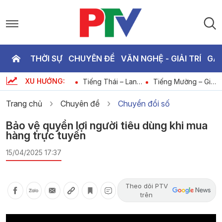
THỜI SỰ
CHUYÊN ĐỀ
VĂN NGHỆ - GIẢI TRÍ
GA
P
XU HƯỚNG:
Tạp chí dân tộc
Tiếng Thái – Lan
Tiếng Mường – Giữ
T
-
miền núi và phát
tỏa phong trào học
lửa cộng đồng
triển - Những nỗi
tập suốt đời xây
trong bình dân học
Trang chủ
Chuyên đề
Chuyển đổi số
đau từ quá khứ
dựng xã hội học
vụ số
tập
3
Bảo vệ quyền lợi người tiêu dùng khi mua
hàng trực tuyến
15/04/2025 17:37
Theo dõi PTV
trên
Video