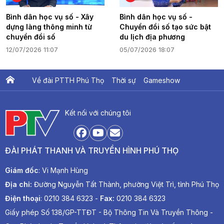
Bình dân học vụ số - Xây
Bình dân học vụ số -
dựng làng thông minh từ
Chuyển đổi số tạo sức bật
chuyển đổi số
du lịch địa phương
12/07/2026 11:07
05/07/2026 18:07
Về đài PTTH Phú Thọ
Thời sự
Gameshow
Ấn phẩm PTV
PTV Khát vọng Lạc Hồng
Kết nối với chúng tôi
ĐÀI PHÁT THANH VÀ TRUYỀN HÌNH PHÚ THỌ
Giám đốc
: Vi Mạnh Hùng
Địa chỉ:
Đường Nguyễn Tất Thành, phường Việt Trì, tỉnh Phú Thọ
Điện thoại
: 0210 384 6323 -
Fax:
0210 384 6323
Giấy phép Số 138/GP-TTĐT - Bộ Thông Tin Và Truyền Thông -