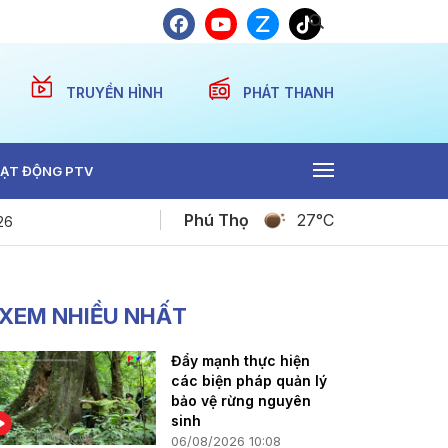
TRUYỀN HÌNH
PHÁT THANH
ẠT ĐỘNG PTV
Phú Thọ
27°C
26
Dự báo thời tiết ngày 08-08-2026
XEM NHIỀU NHẤT
Đẩy mạnh thực hiện
các biện pháp quản lý
bảo vệ rừng nguyên
sinh
06/08/2026 10:08