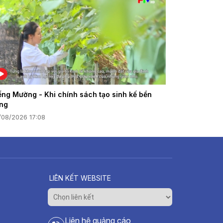
ếng Mường - Khi chính sách tạo sinh kế bền
ng
/08/2026 17:08
LIÊN KẾT WEBSITE
Liên hệ quảng cáo