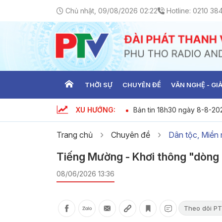
Chủ nhật, 09/08/2026 02:22
Hotline:
0210 38
THỜI SỰ
CHUYÊN ĐỀ
VĂN NGHỆ - GIẢ
XU HƯỚNG:
o ngày 08-08-2026
Bản tin 18h30 ngày 8-8-20
Trang chủ
Chuyên đề
Dân tộc, Miền n
Tiếng Mường - Khơi thông "dòng
08/06/2026 13:36
Theo dõi PT