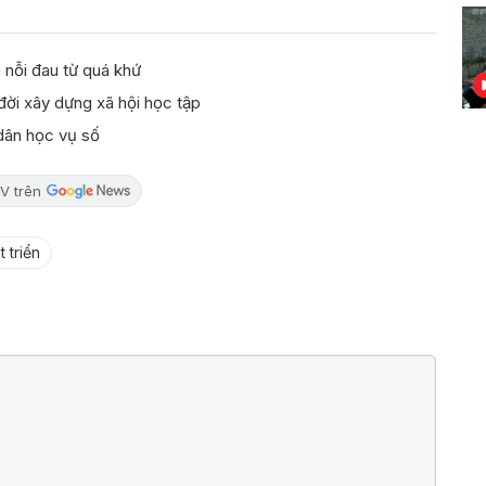
g nỗi đau từ quá khứ
đời xây dựng xã hội học tập
dân học vụ số
V trên
 triển