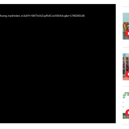
g%20Muong.mp4/index.m3u8?t=SMTlnXiZspRi4CwASNA4cg&e=1786260146