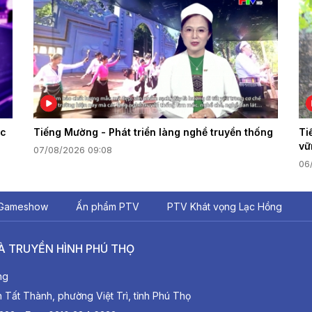
ác
Tiếng Mường - Phát triển làng nghề truyền thống
Ti
vữ
07/08/2026 09:08
06
Gameshow
Ấn phẩm PTV
PTV Khát vọng Lạc Hồng
À TRUYỀN HÌNH PHÚ THỌ
ng
ất Thành, phường Việt Trì, tỉnh Phú Thọ