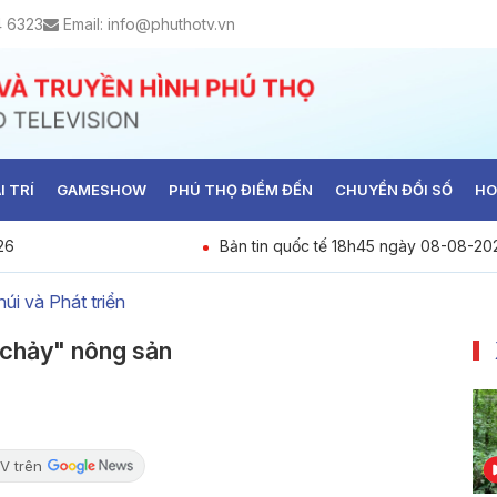
4 6323
Email:
info@phuthotv.vn
I TRÍ
GAMESHOW
PHÚ THỌ ĐIỂM ĐẾN
CHUYỂN ĐỔI SỐ
HO
26
Bản tin quốc tế 18h45 ngày 08-08-20
úi và Phát triển
 chảy" nông sản
V trên