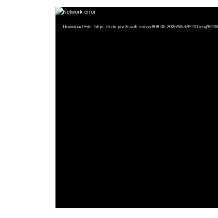
Video
Network error
Player
Download File: https://cdn-ptv.3ssoft.vn/vod/08-06-2026/Web%20Tien