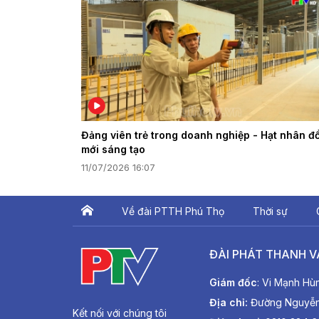
Đảng viên trẻ trong doanh nghiệp - Hạt nhân đổ
mới sáng tạo
11/07/2026 16:07
Về đài PTTH Phú Thọ
Thời sự
ĐÀI PHÁT THANH V
Giám đốc
: Vi Mạnh Hù
Địa chỉ:
Đường Nguyễn T
Kết nối với chúng tôi