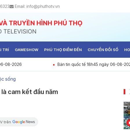
 6323
Email:
info@phuthotv.vn
I TRÍ
GAMESHOW
PHÚ THỌ ĐIỂM ĐẾN
CHUYỂN ĐỔI SỐ
HO
 06-08-2026
Bản tin quốc tế 18h45 ngày 06-08-20
ộc sống
 là cam kết đầu năm
V trên