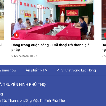
i
Đảng trong cuộc sống – Đối thoại trở thành giải
Đả
pháp
ng
04/07/2026 18:07
27
Gameshow
Ấn phẩm PTV
PTV Khát vọng Lạc Hồng
À TRUYỀN HÌNH PHÚ THỌ
ng
ất Thành, phường Việt Trì, tỉnh Phú Thọ