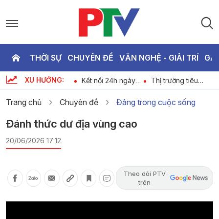
THỜI SỰ
CHUYÊN ĐỀ
VĂN NGHỆ - GIẢI TRÍ
GA
P
XU HƯỚNG:
Bản tin 18h30 ngày
Kết nối 24h ngày
Thị trường tiêu
T
-
9-8-2026
09-08-2026
dùng ngày 09-08-
2026
Trang chủ
Chuyên đề
Đảng trong cuộc sống
3
Đánh thức dư địa vùng cao
20/06/2026 17:12
Theo dõi PTV
trên
Video
Player