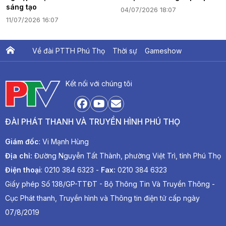
sáng tạo
04/07/2026 18:07
11/07/2026 16:07
Về đài PTTH Phú Thọ
Thời sự
Gameshow
Ấn phẩm PTV
PTV Khát vọng Lạc Hồng
Kết nối với chúng tôi
ĐÀI PHÁT THANH VÀ TRUYỀN HÌNH PHÚ THỌ
Giám đốc
: Vi Mạnh Hùng
Địa chỉ:
Đường Nguyễn Tất Thành, phường Việt Trì, tỉnh Phú Thọ
Điện thoại
: 0210 384 6323 -
Fax:
0210 384 6323
Giấy phép Số 138/GP-TTĐT - Bộ Thông Tin Và Truyền Thông -
Cục Phát thanh, Truyền hình và Thông tin điện tử cấp ngày
07/8/2019