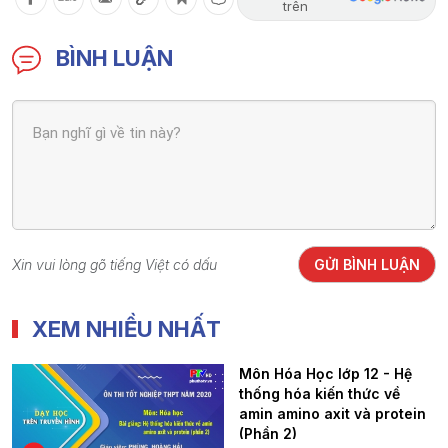
trên
BÌNH LUẬN
Xin vui lòng gõ tiếng Việt có dấu
GỬI BÌNH LUẬN
XEM NHIỀU NHẤT
Môn Hóa Học lớp 12 - Hệ
thống hóa kiến thức về
amin amino axit và protein
(Phần 2)