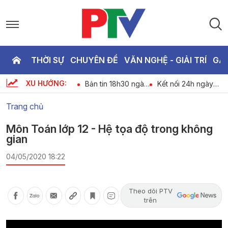
THỜI SỰ
CHUYÊN ĐỀ
VĂN NGHỆ - GIẢI TRÍ
GA
P
XU HƯỚNG:
An ninh trật tự 24h
Bản tin 18h30 ngày
Kết nối 24h ngày
T
-
ngày 07-08-2026
07-08-2026
07-08-2026
Trang chủ
2
Môn Toán lớp 12 - Hệ tọa độ trong không
gian
04/05/2020 18:22
Theo dõi PTV
trên
Video