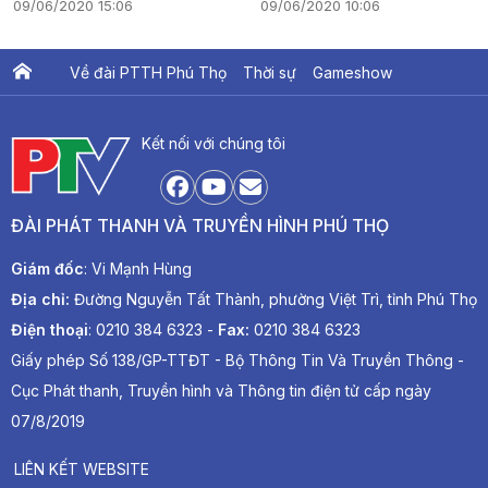
09/06/2020 15:06
09/06/2020 10:06
Về đài PTTH Phú Thọ
Thời sự
Gameshow
Ấn phẩm PTV
PTV Khát vọng Lạc Hồng
Kết nối với chúng tôi
ĐÀI PHÁT THANH VÀ TRUYỀN HÌNH PHÚ THỌ
Giám đốc
: Vi Mạnh Hùng
Địa chỉ:
Đường Nguyễn Tất Thành, phường Việt Trì, tỉnh Phú Thọ
Điện thoại
: 0210 384 6323 -
Fax:
0210 384 6323
Giấy phép Số 138/GP-TTĐT - Bộ Thông Tin Và Truyền Thông -
Cục Phát thanh, Truyền hình và Thông tin điện tử cấp ngày
07/8/2019
LIÊN KẾT WEBSITE