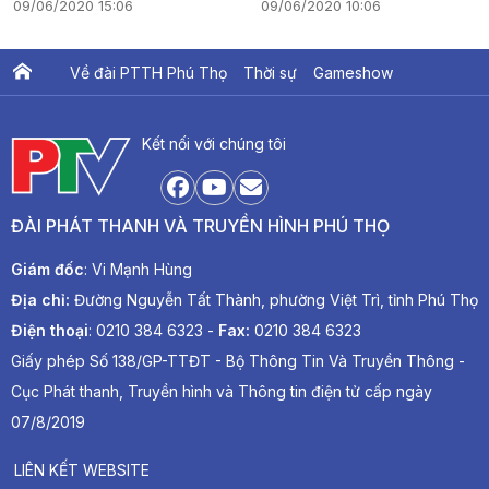
09/06/2020 15:06
09/06/2020 10:06
Về đài PTTH Phú Thọ
Thời sự
Gameshow
Ấn phẩm PTV
PTV Khát vọng Lạc Hồng
Kết nối với chúng tôi
ĐÀI PHÁT THANH VÀ TRUYỀN HÌNH PHÚ THỌ
Giám đốc
: Vi Mạnh Hùng
Địa chỉ:
Đường Nguyễn Tất Thành, phường Việt Trì, tỉnh Phú Thọ
Điện thoại
: 0210 384 6323 -
Fax:
0210 384 6323
Giấy phép Số 138/GP-TTĐT - Bộ Thông Tin Và Truyền Thông -
Cục Phát thanh, Truyền hình và Thông tin điện tử cấp ngày
07/8/2019
LIÊN KẾT WEBSITE