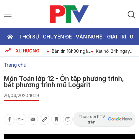
THỜI SỰ
CHUYÊN ĐỀ
VĂN NGHỆ - GIẢI TRÍ
GA
P
XU HƯỚNG:
An ninh trật tự 24h
Bản tin 18h30 ngày
Kết nối 24h ngày
T
-
ngày 07-08-2026
07-08-2026
07-08-2026
Trang chủ
2
Môn Toán lớp 12 - Ôn tập phương trình,
bất phương trình mũ Logarit
26/04/2020 16:19
Theo dõi PTV
trên
Video