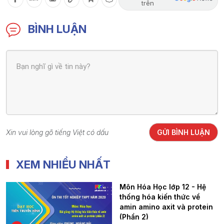
trên
BÌNH LUẬN
Xin vui lòng gõ tiếng Việt có dấu
GỬI BÌNH LUẬN
XEM NHIỀU NHẤT
Môn Hóa Học lớp 12 - Hệ
thống hóa kiến thức về
amin amino axit và protein
(Phần 2)