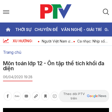
THỜI SỰ
CHUYÊN ĐỀ
VĂN NGHỆ - GIẢI TRÍ
GA
P
XU HƯỚNG:
i
Cuộc sống thường
Người Việt Nam ưu
Ca nhạc: Nhịp sống
T
nh
ngày 06-08-2026
tiên dùng hàng
mới - Khí thế mới
Việt Nam ngày 06-
Trang chủ
08-2026
2
Môn toán lớp 12 - Ôn tập thể tích khối đa
diện
06/04/2020 19:28
Theo dõi PTV
trên
Video