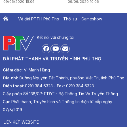
09/06/2020 15:06
09/06/2020 10:06
Về đài PTTH Phú Thọ
Thời sự
Gameshow
Ấn phẩm PTV
PTV Khát vọng Lạc Hồng
Kết nối với chúng tôi
ĐÀI PHÁT THANH VÀ TRUYỀN HÌNH PHÚ THỌ
Giám đốc
: Vi Mạnh Hùng
Địa chỉ:
Đường Nguyễn Tất Thành, phường Việt Trì, tỉnh Phú Thọ
Điện thoại
: 0210 384 6323 -
Fax:
0210 384 6323
Giấy phép Số 138/GP-TTĐT - Bộ Thông Tin Và Truyền Thông -
Cục Phát thanh, Truyền hình và Thông tin điện tử cấp ngày
07/8/2019
LIÊN KẾT WEBSITE