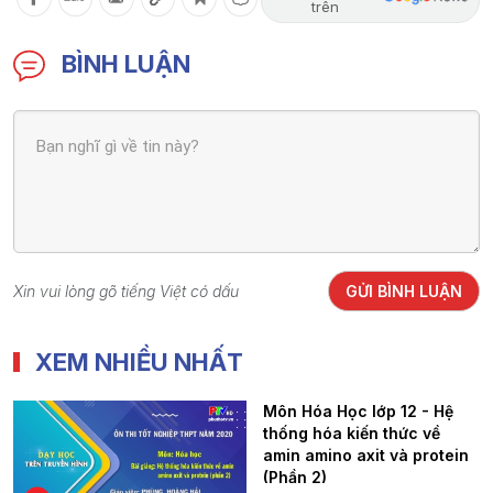
trên
BÌNH LUẬN
Xin vui lòng gõ tiếng Việt có dấu
GỬI BÌNH LUẬN
XEM NHIỀU NHẤT
Môn Hóa Học lớp 12 - Hệ
thống hóa kiến thức về
amin amino axit và protein
(Phần 2)