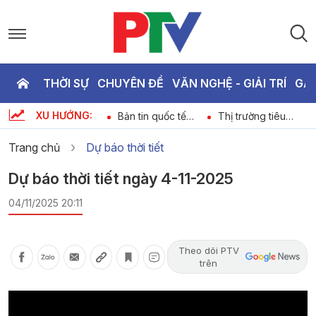
THỜI SỰ
CHUYÊN ĐỀ
VĂN NGHỆ - GIẢI TRÍ
GA
P
XU HƯỚNG:
Kết nối 24h ngày
Bản tin quốc tế
Thị trường tiêu
T
-
07-08-2026
18h45 ngày 07-
dùng ngày 07-08-
08-2026
2026
Trang chủ
Dự báo thời tiết
3
Dự báo thời tiết ngày 4-11-2025
04/11/2025 20:11
Theo dõi PTV
trên
Video
Player