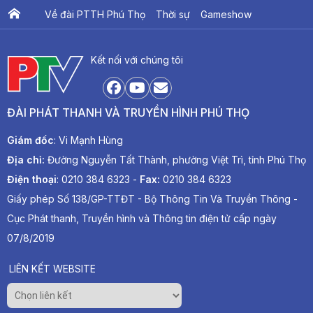
Về đài PTTH Phú Thọ
Thời sự
Gameshow
Ấn phẩm PTV
PTV Khát vọng Lạc Hồng
Kết nối với chúng tôi
ĐÀI PHÁT THANH VÀ TRUYỀN HÌNH PHÚ THỌ
Giám đốc
: Vi Mạnh Hùng
Địa chỉ:
Đường Nguyễn Tất Thành, phường Việt Trì, tỉnh Phú Thọ
Điện thoại
: 0210 384 6323 -
Fax:
0210 384 6323
Giấy phép Số 138/GP-TTĐT - Bộ Thông Tin Và Truyền Thông -
Cục Phát thanh, Truyền hình và Thông tin điện tử cấp ngày
07/8/2019
LIÊN KẾT WEBSITE