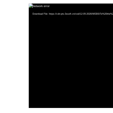
Video
Network error
Player
Download File: https://cdn-ptv.3ssoft.vn/vod/12-05-2026/WEBSITe%20t