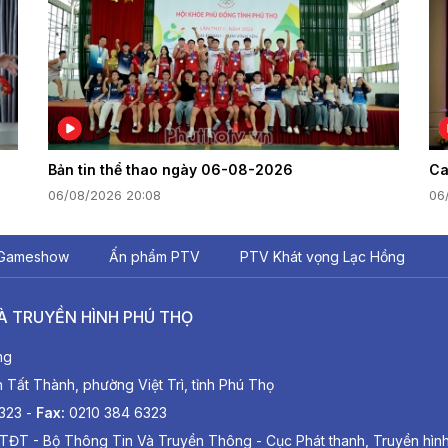
Bản tin thể thao ngày 06-08-2026
Ca
06/08/2026 20:08
06
Gameshow
Ấn phẩm PTV
PTV Khát vọng Lạc Hồng
À TRUYỀN HÌNH PHÚ THỌ
ng
ất Thành, phường Việt Trì, tỉnh Phú Thọ
6323 -
Fax:
0210 384 6323
TĐT - Bộ Thông Tin Và Truyền Thông - Cục Phát thanh, Truyền hìn