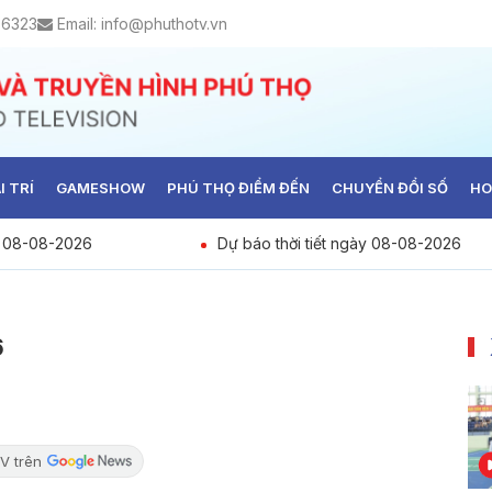
 6323
Email:
info@phuthotv.vn
I TRÍ
GAMESHOW
PHÚ THỌ ĐIỂM ĐẾN
CHUYỂN ĐỔI SỐ
HO
y 08-08-2026
Dự báo thời tiết ngày 08-08-2026
6
V trên