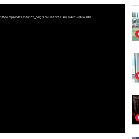
he%20thao.mp4/index.m3u8?t=_Aaig7T5NSmXNpf-E-Uu0w&e=1786240816