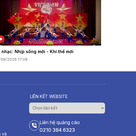
 nhạc: Nhịp sống mới - Khí thế mới
/08/2026 17:08
LIÊN KẾT WEBSITE
Liên hệ quảng cáo
0210 384 6323
h và