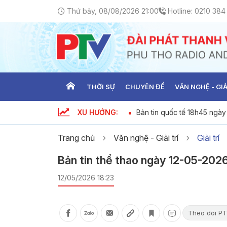
Thứ bảy, 08/08/2026 21:00
Hotline:
0210 384
THỜI SỰ
CHUYÊN ĐỀ
VĂN NGHỆ - GIẢ
XU HƯỚNG:
gày 8-8-2026
Bản tin quốc tế 18h45 ngà
Trang chủ
Văn nghệ - Giải trí
Giải trí
Bản tin thể thao ngày 12-05-202
12/05/2026 18:23
Theo dõi PT