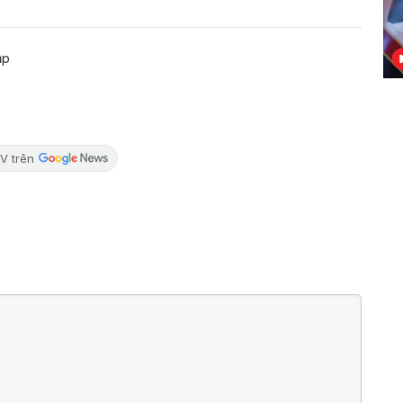
ập
V trên