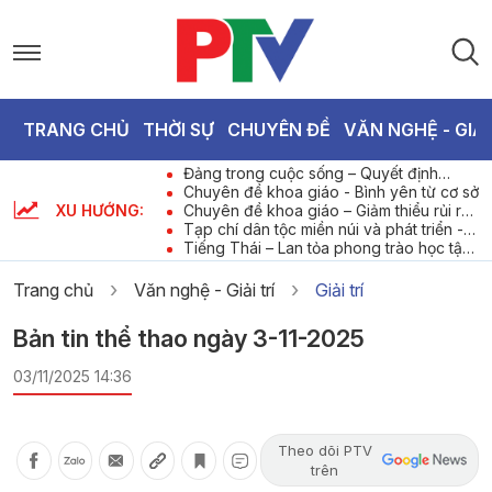
TRANG CHỦ
THỜI SỰ
CHUYÊN ĐỀ
VĂN NGHỆ - GIẢI
Đảng trong cuộc sống – Quyết định
Thời sự tối PTV
An toàn giao thông
Bản tin 18h30
Phú Thọ điểm đế
Phú T
B
không chờ văn bản
Chuyên đề khoa giáo - Bình yên từ cơ sở
P
XU HƯỚNG:
Chuyên đề khoa giáo – Giảm thiểu rủi ro
T
sạt lở
Tạp chí dân tộc miền núi và phát triển -
Những nỗi đau từ quá khứ
Tiếng Thái – Lan tỏa phong trào học tập
suốt đời xây dựng xã hội học tập
Trang chủ
Văn nghệ - Giải trí
Giải trí
3
Bản tin thể thao ngày 3-11-2025
03/11/2025 14:36
Theo dõi PTV
trên