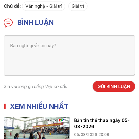
Chủ đề:
Văn nghệ - Giải trí
Giải trí
BÌNH LUẬN
Xin vui lòng gõ tiếng Việt có dấu
GỬI BÌNH LUẬN
XEM NHIỀU NHẤT
Bản tin thể thao ngày 05-
08-2026
05/08/2026 20:08