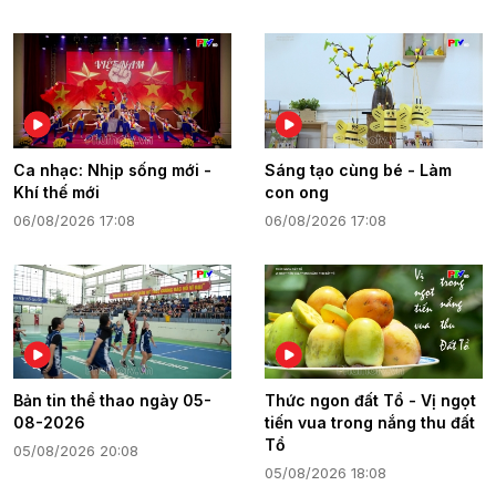
Ca nhạc: Nhịp sống mới -
Sáng tạo cùng bé - Làm
Khí thế mới
con ong
06/08/2026 17:08
06/08/2026 17:08
Bản tin thể thao ngày 05-
Thức ngon đất Tổ - Vị ngọt
08-2026
tiến vua trong nắng thu đất
Tổ
05/08/2026 20:08
05/08/2026 18:08