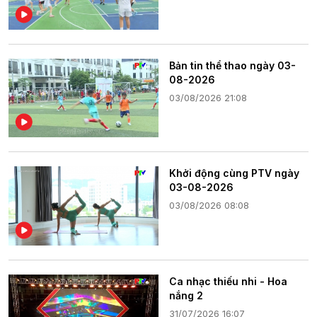
Bản tin thể thao ngày 03-
08-2026
03/08/2026 21:08
Khởi động cùng PTV ngày
03-08-2026
03/08/2026 08:08
Ca nhạc thiếu nhi - Hoa
nắng 2
31/07/2026 16:07