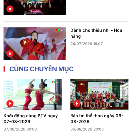
Dành cho thiếu nhi - Hoa
nắng
24/07/2026 16:07
CÙNG CHUYÊN MỤC
Khởi động cùng PTV ngày
Bản tin thể thao ngày 06-
07-08-2026
08-2026
07/08/2026 09:08
06/08/2026 20:08