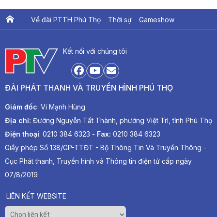
Về đài PTTH Phú Thọ
Thời sự
Gameshow
Ấn phẩm PTV
PTV Khát vọng Lạc Hồng
Kết nối với chúng tôi
ĐÀI PHÁT THANH VÀ TRUYỀN HÌNH PHÚ THỌ
Giám đốc
: Vi Mạnh Hùng
Địa chỉ:
Đường Nguyễn Tất Thành, phường Việt Trì, tỉnh Phú Thọ
Điện thoại
: 0210 384 6323 -
Fax:
0210 384 6323
Giấy phép Số 138/GP-TTĐT - Bộ Thông Tin Và Truyền Thông -
Cục Phát thanh, Truyền hình và Thông tin điện tử cấp ngày
07/8/2019
LIÊN KẾT WEBSITE