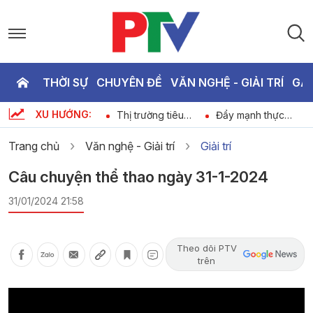
THỜI SỰ
CHUYÊN ĐỀ
VĂN NGHỆ - GIẢI TRÍ
GA
P
XU HƯỚNG:
-
Bản tin quốc tế
Thị trường tiêu
Đẩy mạnh thực
T
11h45 ngày 06-08-
dùng ngày 06-08-
hiện các biện pháp
6
2026
2026
quản lý bảo vệ
Trang chủ
Văn nghệ - Giải trí
Giải trí
rừng nguyên sinh
3
Câu chuyện thể thao ngày 31-1-2024
31/01/2024 21:58
Theo dõi PTV
trên
Video
Player