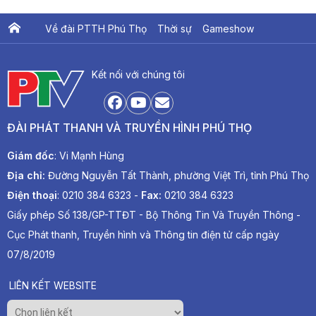
Về đài PTTH Phú Thọ
Thời sự
Gameshow
Ấn phẩm PTV
PTV Khát vọng Lạc Hồng
Kết nối với chúng tôi
ĐÀI PHÁT THANH VÀ TRUYỀN HÌNH PHÚ THỌ
Giám đốc
: Vi Mạnh Hùng
Địa chỉ:
Đường Nguyễn Tất Thành, phường Việt Trì, tỉnh Phú Thọ
Điện thoại
: 0210 384 6323 -
Fax:
0210 384 6323
Giấy phép Số 138/GP-TTĐT - Bộ Thông Tin Và Truyền Thông -
Cục Phát thanh, Truyền hình và Thông tin điện tử cấp ngày
07/8/2019
LIÊN KẾT WEBSITE