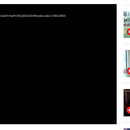
/index.m3u8?t=buPY2RsQ6GnXGVlMcpEkcw&e=1786219920