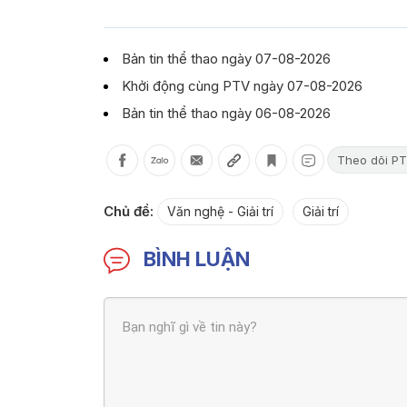
Bản tin thể thao ngày 07-08-2026
Khởi động cùng PTV ngày 07-08-2026
Bản tin thể thao ngày 06-08-2026
Theo dõi PT
Chủ đề:
Văn nghệ - Giải trí
Giải trí
BÌNH LUẬN