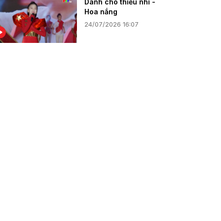
Dành cho thiếu nhi -
Hoa nắng
24/07/2026 16:07