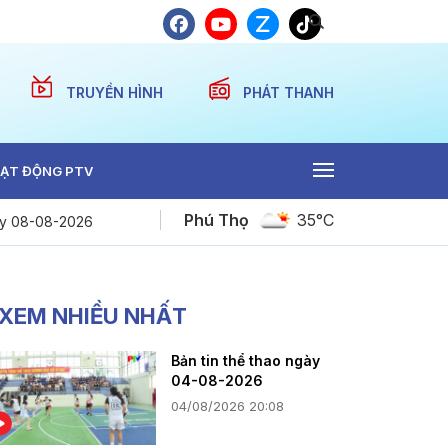
TRUYỀN HÌNH
PHÁT THANH
ẠT ĐỘNG PTV
Phú Thọ
35°C
gày 08-08-2026
Phú Thọ ngày mới ngày 08-08-2026
XEM NHIỀU NHẤT
Bản tin thể thao ngày
04-08-2026
04/08/2026 20:08