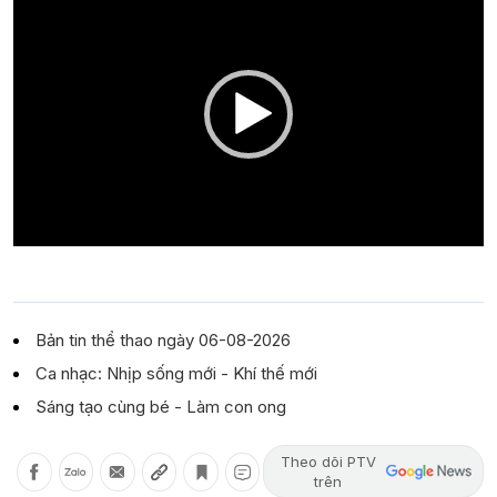
Player
Bản tin thể thao ngày 06-08-2026
Ca nhạc: Nhịp sống mới - Khí thế mới
Sáng tạo cùng bé - Làm con ong
Theo dõi PTV
trên