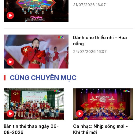
31/07/2026 16:07
Dành cho thiếu nhi - Hoa
nắng
24/07/2026 16:07
CÙNG CHUYÊN MỤC
Bản tin thể thao ngày 06-
Ca nhạc: Nhịp sống mới -
08-2026
Khí thế mới