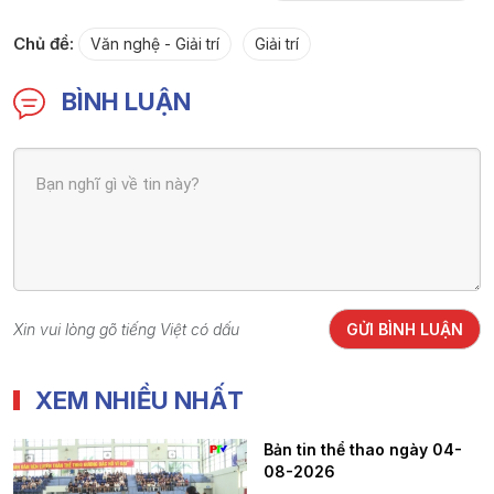
Chủ đề:
Văn nghệ - Giải trí
Giải trí
BÌNH LUẬN
Xin vui lòng gõ tiếng Việt có dấu
GỬI BÌNH LUẬN
XEM NHIỀU NHẤT
Bản tin thể thao ngày 04-
08-2026