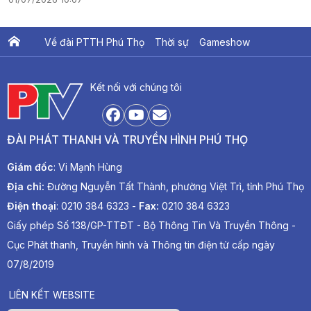
Về đài PTTH Phú Thọ
Thời sự
Gameshow
Ấn phẩm PTV
PTV Khát vọng Lạc Hồng
Kết nối với chúng tôi
ĐÀI PHÁT THANH VÀ TRUYỀN HÌNH PHÚ THỌ
Giám đốc
: Vi Mạnh Hùng
Địa chỉ:
Đường Nguyễn Tất Thành, phường Việt Trì, tỉnh Phú Thọ
Điện thoại
: 0210 384 6323 -
Fax:
0210 384 6323
Giấy phép Số 138/GP-TTĐT - Bộ Thông Tin Và Truyền Thông -
Cục Phát thanh, Truyền hình và Thông tin điện tử cấp ngày
07/8/2019
LIÊN KẾT WEBSITE