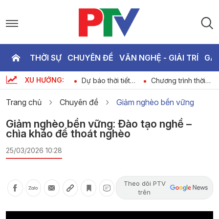
THỜI SỰ
CHUYÊN ĐỀ
VĂN NGHỆ - GIẢI TRÍ
GA
P
XU HƯỚNG:
ày
Bản tin thể thao
Dự báo thời tiết
Chương trình thời
T
ngày 07-08-2026
ngày 07-08-2026
sự ngày 07-08-
2026
Trang chủ
Chuyên đề
Giảm nghèo bền vững
2
Giảm nghèo bền vững: Đào tạo nghề –
chìa kháo để thoát nghèo
25/03/2026 10:28
Theo dõi PTV
trên
Video