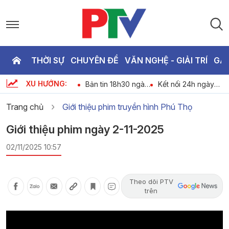
THỜI SỰ
CHUYÊN ĐỀ
VĂN NGHỆ - GIẢI TRÍ
GA
P
XU HƯỚNG:
An ninh trật tự 24h
Bản tin 18h30 ngày
Kết nối 24h ngày
T
-
ngày 07-08-2026
07-08-2026
07-08-2026
Trang chủ
Giới thiệu phim truyền hình Phú Thọ
2
Giới thiệu phim ngày 2-11-2025
02/11/2025 10:57
Theo dõi PTV
trên
Video
Player