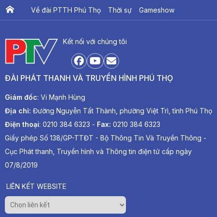
Về đài PTTH Phú Thọ
Thời sự
Gameshow
Ấn phẩm PTV
PTV Khát vọng Lạc Hồng
Kết nối với chúng tôi
ĐÀI PHÁT THANH VÀ TRUYỀN HÌNH PHÚ THỌ
Giám đốc
: Vi Mạnh Hùng
Địa chỉ:
Đường Nguyễn Tất Thành, phường Việt Trì, tỉnh Phú Thọ
Điện thoại
: 0210 384 6323 -
Fax:
0210 384 6323
Giấy phép Số 138/GP-TTĐT - Bộ Thông Tin Và Truyền Thông -
Cục Phát thanh, Truyền hình và Thông tin điện tử cấp ngày
07/8/2019
LIÊN KẾT WEBSITE