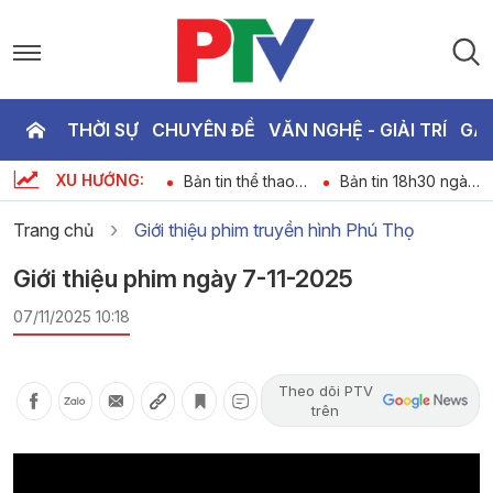
THỜI SỰ
CHUYÊN ĐỀ
VĂN NGHỆ - GIẢI TRÍ
GA
P
XU HƯỚNG:
Chương trình thời
Bản tin thể thao
Bản tin 18h30 ngày
T
6
sự ngày 08-08-
ngày 08-08-2026
8-8-2026
2026
Trang chủ
Giới thiệu phim truyền hình Phú Thọ
2
Giới thiệu phim ngày 7-11-2025
07/11/2025 10:18
Theo dõi PTV
trên
Video
Player