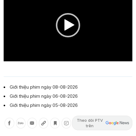
Giới thiệu phim ngày 08-08-2026
Giới thiệu phim ngày 06-08-2026
Giới thiệu phim ngày 05-08-2026
Theo dõi PTV
trên