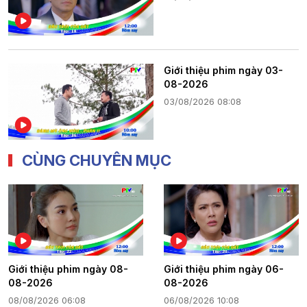
Giới thiệu phim ngày 03-
08-2026
03/08/2026 08:08
CÙNG CHUYÊN MỤC
Giới thiệu phim ngày 08-
Giới thiệu phim ngày 06-
08-2026
08-2026
08/08/2026 06:08
06/08/2026 10:08