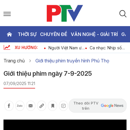
THỜI SỰ
CHUYÊN ĐỀ
VĂN NGHỆ - GIẢI TRÍ
GA
P
XU HƯỚNG:
i
Cuộc sống thường
Người Việt Nam ưu
Ca nhạc: Nhịp sống
T
nh
ngày 06-08-2026
tiên dùng hàng
mới - Khí thế mới
Việt Nam ngày 06-
Trang chủ
Giới thiệu phim truyền hình Phú Thọ
08-2026
2
Giới thiệu phim ngày 7-9-2025
07/09/2025 11:21
Theo dõi PTV
trên
Video
Player