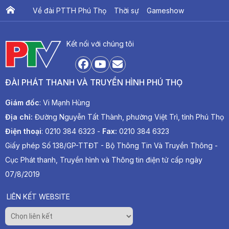
Về đài PTTH Phú Thọ
Thời sự
Gameshow
Ấn phẩm PTV
PTV Khát vọng Lạc Hồng
Kết nối với chúng tôi
ĐÀI PHÁT THANH VÀ TRUYỀN HÌNH PHÚ THỌ
Giám đốc
: Vi Mạnh Hùng
Địa chỉ:
Đường Nguyễn Tất Thành, phường Việt Trì, tỉnh Phú Thọ
Điện thoại
: 0210 384 6323 -
Fax:
0210 384 6323
Giấy phép Số 138/GP-TTĐT - Bộ Thông Tin Và Truyền Thông -
Cục Phát thanh, Truyền hình và Thông tin điện tử cấp ngày
07/8/2019
LIÊN KẾT WEBSITE