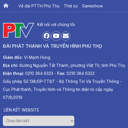
Về đài PTTH Phú Thọ
Thời sự
Gameshow
Ấn phẩm PTV
PTV Khát vọng Lạc Hồng
Kết nối với chúng tôi
ĐÀI PHÁT THANH VÀ TRUYỀN HÌNH PHÚ THỌ
Giám đốc
: Vi Mạnh Hùng
Địa chỉ:
Đường Nguyễn Tất Thành, phường Việt Trì, tỉnh Phú Thọ
Điện thoại
: 0210 384 6323 -
Fax:
0210 384 6323
Giấy phép Số 138/GP-TTĐT - Bộ Thông Tin Và Truyền Thông -
Cục Phát thanh, Truyền hình và Thông tin điện tử cấp ngày
07/8/2019
LIÊN KẾT WEBSITE