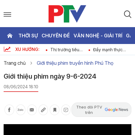
THỜI SỰ
CHUYÊN ĐỀ
VĂN NGHỆ - GIẢI TRÍ
GA
P
XU HƯỚNG:
-
Bản tin quốc tế
Thị trường tiêu
Đẩy mạnh thực
T
11h45 ngày 06-08-
dùng ngày 06-08-
hiện các biện pháp
6
2026
2026
quản lý bảo vệ
Trang chủ
Giới thiệu phim truyền hình Phú Thọ
rừng nguyên sinh
3
Giới thiệu phim ngày 9-6-2024
08/06/2024 18:10
Theo dõi PTV
trên
Video
Player