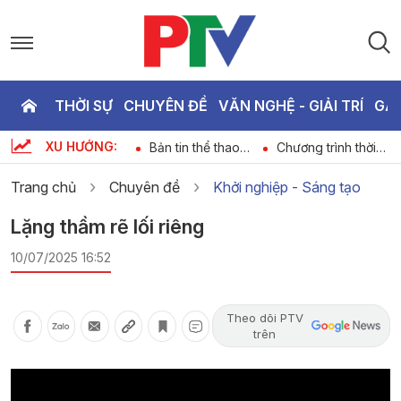
THỜI SỰ
CHUYÊN ĐỀ
VĂN NGHỆ - GIẢI TRÍ
GA
P
XU HƯỚNG:
Dự báo thời tiết
Bản tin thể thao
Chương trình thời
T
ngày 09-08-2026
ngày 09-08-2026
sự ngày 09-08-
2026
Trang chủ
Chuyên đề
Khởi nghiệp - Sáng tạo
3
Lặng thầm rẽ lối riêng
10/07/2025 16:52
Theo dõi PTV
trên
Video
Player