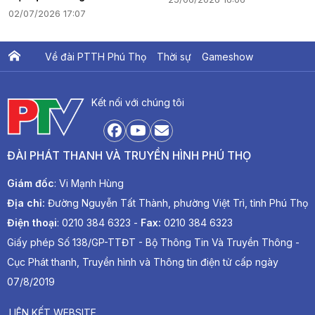
02/07/2026 17:07
Về đài PTTH Phú Thọ
Thời sự
Gameshow
Ấn phẩm PTV
PTV Khát vọng Lạc Hồng
Kết nối với chúng tôi
ĐÀI PHÁT THANH VÀ TRUYỀN HÌNH PHÚ THỌ
Giám đốc
: Vi Mạnh Hùng
Địa chỉ:
Đường Nguyễn Tất Thành, phường Việt Trì, tỉnh Phú Thọ
Điện thoại
: 0210 384 6323 -
Fax:
0210 384 6323
Giấy phép Số 138/GP-TTĐT - Bộ Thông Tin Và Truyền Thông -
Cục Phát thanh, Truyền hình và Thông tin điện tử cấp ngày
07/8/2019
LIÊN KẾT WEBSITE