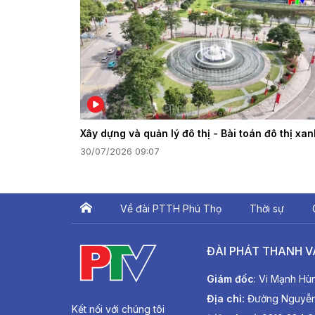
Xây dựng và quản lý đô thị - Bài toán đô thị xa
30/07/2026 09:07
Về đài PTTH Phú Thọ
Thời sự
ĐÀI PHÁT THANH V
Giám đốc
: Vi Mạnh Hù
Địa chỉ:
Đường Nguyễn T
Kết nối với chúng tôi