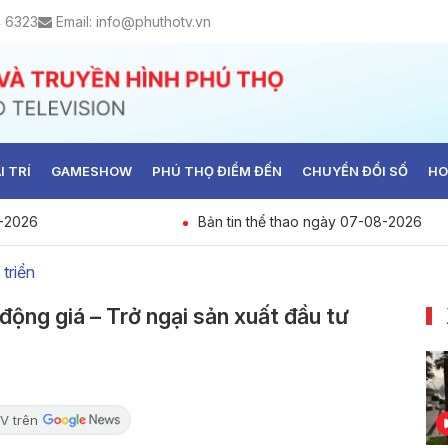
4 6323
Email:
info@phuthotv.vn
I TRÍ
GAMESHOW
PHÚ THỌ ĐIỂM ĐẾN
CHUYỂN ĐỔI SỐ
HO
8-2026
Bản tin thể thao ngày 07-08-2026
 triển
động giá – Trở ngại sản xuất đầu tư
V trên