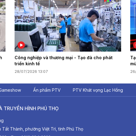
nh
Công nghiệp và thương mại - Tạo đà cho phát
Tạ
triển kinh tế
mù
28/07/2026 13:07
26
Gameshow
Ấn phẩm PTV
PTV Khát vọng Lạc Hồng
À TRUYỀN HÌNH PHÚ THỌ
ng
ất Thành, phường Việt Trì, tỉnh Phú Thọ