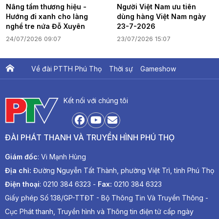
Nâng tầm thương hiệu -
Người Việt Nam ưu tiên
Hướng đi xanh cho làng
dùng hàng Việt Nam ngày
nghề tre nứa Đỗ Xuyên
23-7-2026
24/07/2026 09:07
23/07/2026 15:07
Về đài PTTH Phú Thọ
Thời sự
Gameshow
Ấn phẩm PTV
PTV Khát vọng Lạc Hồng
Kết nối với chúng tôi
ĐÀI PHÁT THANH VÀ TRUYỀN HÌNH PHÚ THỌ
Giám đốc
: Vi Mạnh Hùng
Địa chỉ:
Đường Nguyễn Tất Thành, phường Việt Trì, tỉnh Phú Thọ
Điện thoại
: 0210 384 6323 -
Fax:
0210 384 6323
Giấy phép Số 138/GP-TTĐT - Bộ Thông Tin Và Truyền Thông -
Cục Phát thanh, Truyền hình và Thông tin điện tử cấp ngày