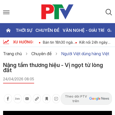
THỜI SỰ
CHUYÊN ĐỀ
VĂN NGHỆ - GIẢI TRÍ
GA
P
XU HƯỚNG:
An ninh trật tự 24h
Bản tin 18h30 ngày
Kết nối 24h ngày
T
-
ngày 07-08-2026
07-08-2026
07-08-2026
Trang chủ
Chuyên đề
Người Việt dùng hàng Việt
2
Nâng tầm thương hiệu - Vị ngọt từ lòng
đất
24/04/2026 08:05
Theo dõi PTV
trên
Video