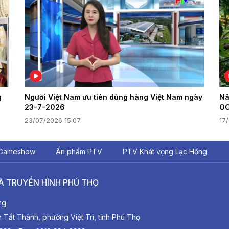
g
Người Việt Nam ưu tiên dùng hàng Việt Nam ngày
Nâ
23-7-2026
O
23/07/2026 15:07
17
Gameshow
Ấn phẩm PTV
PTV Khát vọng Lạc Hồng
À TRUYỀN HÌNH PHÚ THỌ
ng
ất Thành, phường Việt Trì, tỉnh Phú Thọ