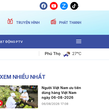
TRUYỀN HÌNH
PHÁT THANH
ẠT ĐỘNG PTV
Phú Thọ
27°C
Tảo hôn - Hệ lụy và chế tài
XEM NHIỀU NHẤT
Người Việt Nam ưu tiên
dùng hàng Việt Nam
ngày 06-08-2026
06/08/2026 17:08