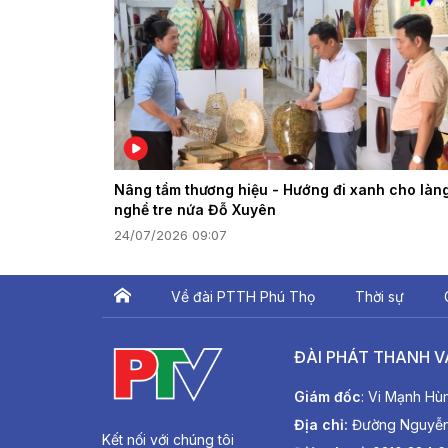
Nâng tầm thương hiệu - Hướng đi xanh cho làn
nghề tre nứa Đỗ Xuyên
24/07/2026 09:07
Về đài PTTH Phú Thọ
Thời sự
ĐÀI PHÁT THANH V
Giám đốc
: Vi Mạnh Hù
Địa chỉ:
Đường Nguyễn T
Kết nối với chúng tôi