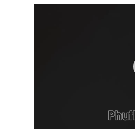
Video
Player