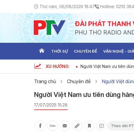
Thứ năm, 06/08/2026 18:47
Hotline:
0210 38
THỜI SỰ
CHUYÊN ĐỀ
VĂN NGHỆ - GIẢ
XU HƯỚNG:
ng ngày 06-08-2026
Người Việt Nam ưu tiên dù
08-2026
Trang chủ
Chuyên đề
Người Việt dùn
Người Việt Nam ưu tiên dùng hà
17/07/2025 15:28
Theo dõi PT