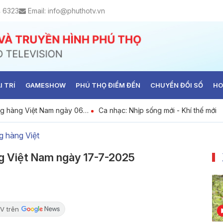
4 6323
Email:
info@phuthotv.vn
I TRÍ
GAMESHOW
PHÚ THỌ ĐIỂM ĐẾN
CHUYỂN ĐỔI SỐ
HO
ng hàng Việt Nam ngày 06-
Ca nhạc: Nhịp sống mới - Khí thế mới
g hàng Việt
ng Việt Nam ngày 17-7-2025
V trên