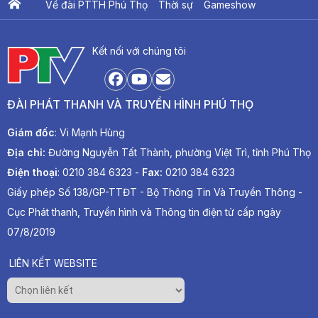
Về đài PTTH Phú Thọ
Thời sự
Gameshow
Ấn phẩm PTV
PTV Khát vọng Lạc Hồng
Kết nối với chúng tôi
ĐÀI PHÁT THANH VÀ TRUYỀN HÌNH PHÚ THỌ
Giám đốc
: Vi Mạnh Hùng
Địa chỉ:
Đường Nguyễn Tất Thành, phường Việt Trì, tỉnh Phú Thọ
Điện thoại
: 0210 384 6323 -
Fax:
0210 384 6323
Giấy phép Số 138/GP-TTĐT - Bộ Thông Tin Và Truyền Thông -
Cục Phát thanh, Truyền hình và Thông tin điện tử cấp ngày
07/8/2019
LIÊN KẾT WEBSITE