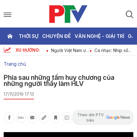
THỜI SỰ
CHUYÊN ĐỀ
VĂN NGHỆ - GIẢI TRÍ
GA
P
XU HƯỚNG:
i
Cuộc sống thường
Người Việt Nam ưu
Ca nhạc: Nhịp sống
T
nh
ngày 06-08-2026
tiên dùng hàng
mới - Khí thế mới
Việt Nam ngày 06-
Trang chủ
08-2026
2
Phía sau những tấm huy chương của
những người thầy làm HLV
17/11/2019 17:13
Theo dõi PTV
trên
Video