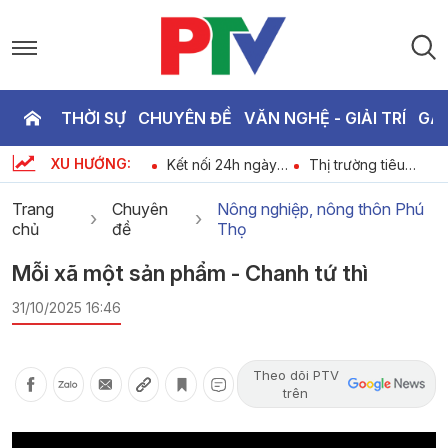
THỜI SỰ
CHUYÊN ĐỀ
VĂN NGHỆ - GIẢI TRÍ
GA
P
XU HƯỚNG:
Bản tin 18h30 ngày
Kết nối 24h ngày
Thị trường tiêu
T
-
9-8-2026
09-08-2026
dùng ngày 09-08-
2026
Trang
Chuyên
Nông nghiệp, nông thôn Phú
chủ
đề
Thọ
3
Mỗi xã một sản phẩm - Chanh tứ thì
31/10/2025 16:46
Theo dõi PTV
trên
Video