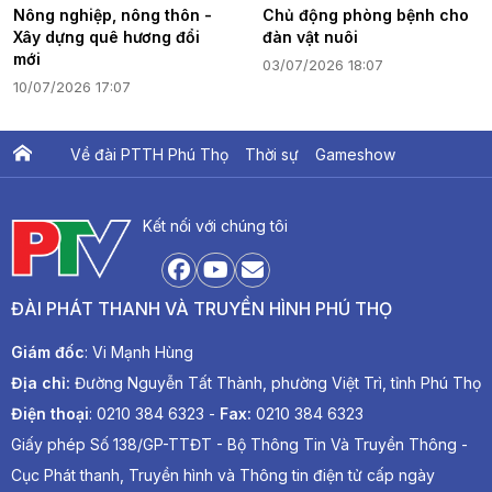
Nông nghiệp, nông thôn -
Chủ động phòng bệnh cho
Xây dựng quê hương đổi
đàn vật nuôi
mới
03/07/2026 18:07
10/07/2026 17:07
Về đài PTTH Phú Thọ
Thời sự
Gameshow
Ấn phẩm PTV
PTV Khát vọng Lạc Hồng
Kết nối với chúng tôi
ĐÀI PHÁT THANH VÀ TRUYỀN HÌNH PHÚ THỌ
Giám đốc
: Vi Mạnh Hùng
Địa chỉ:
Đường Nguyễn Tất Thành, phường Việt Trì, tỉnh Phú Thọ
Điện thoại
: 0210 384 6323 -
Fax:
0210 384 6323
Giấy phép Số 138/GP-TTĐT - Bộ Thông Tin Và Truyền Thông -
Cục Phát thanh, Truyền hình và Thông tin điện tử cấp ngày