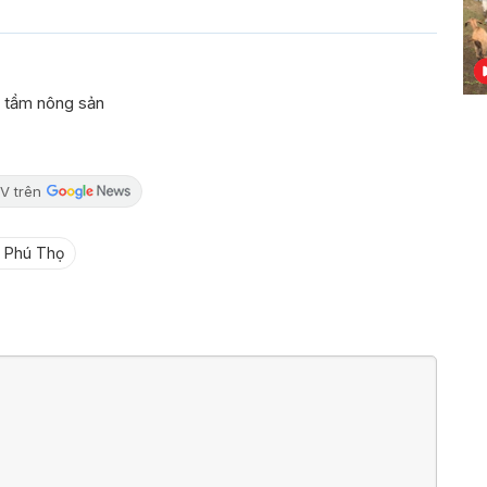
g tầm nông sản
V trên
n Phú Thọ