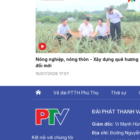
Nông nghiệp, nông thôn - Xây dựng quê hương
đổi mới
10/07/2026 17:07
Về đài PTTH Phú Thọ
Thời sự
ĐÀI PHÁT THANH V
Giám đốc
: Vi Mạnh Hù
Địa chỉ:
Đường Nguyễn T
Kết nối với chúng tôi