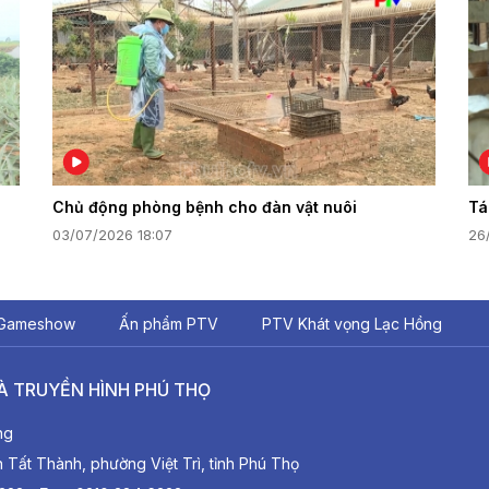
Chủ động phòng bệnh cho đàn vật nuôi
Tá
03/07/2026 18:07
26
Gameshow
Ấn phẩm PTV
PTV Khát vọng Lạc Hồng
À TRUYỀN HÌNH PHÚ THỌ
ng
ất Thành, phường Việt Trì, tỉnh Phú Thọ