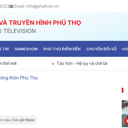
 6323
Email:
info@phuthotv.vn
I TRÍ
GAMESHOW
PHÚ THỌ ĐIỂM ĐẾN
CHUYỂN ĐỔI SỐ
HO
í thế mới
Tảo hôn - Hệ lụy và chế tài
nông thôn Phú Thọ
V trên