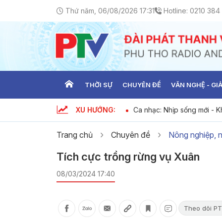
Thứ năm, 06/08/2026 17:31
Hotline:
0210 384
THỜI SỰ
CHUYÊN ĐỀ
VĂN NGHỆ - GIẢ
XU HƯỚNG:
ưu tiên dùng hàng Việt Nam ngày 06-
Ca nhạc: Nhịp sống mới - Kh
Trang chủ
Chuyên đề
Nông nghiệp, 
Tích cực trồng rừng vụ Xuân
08/03/2024 17:40
Theo dõi PT