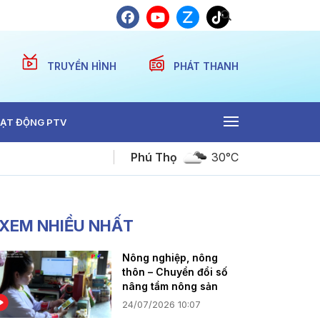
TRUYỀN HÌNH
PHÁT THANH
ẠT ĐỘNG PTV
Phú Thọ
30°C
Tiếng Mường - Khi chính sách tạo sinh kế bền v
XEM NHIỀU NHẤT
Nông nghiệp, nông
thôn – Chuyển đổi số
nâng tầm nông sản
24/07/2026 10:07