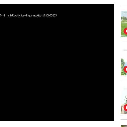
.m3u8?t=S__y8rRow8K8WyBfggsmeA&e=1786055505