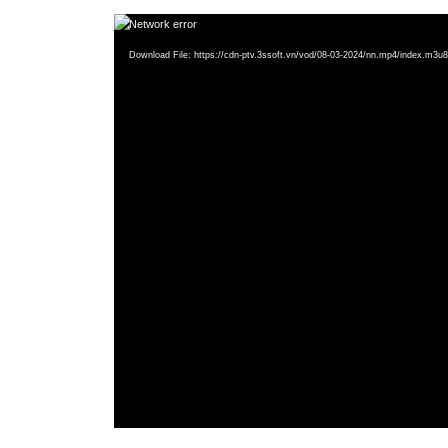
Video
Network error
Player
Download File: https://cdn-ptv.3ssoft.vn/vod/08-03-2024/nn.mp4/index