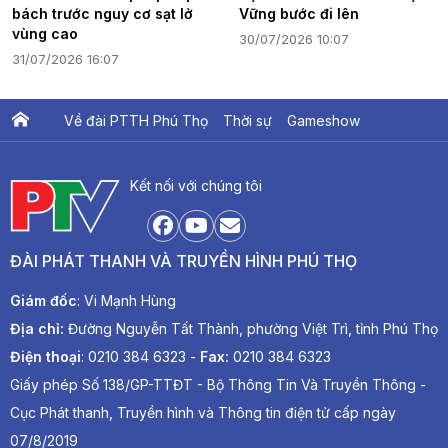
bách trước nguy cơ sạt lở
Vững bước đi lên
vùng cao
30/07/2026 10:07
31/07/2026 16:07
Về đài PTTH Phú Thọ
Thời sự
Gameshow
Ấn phẩm PTV
PTV Khát vọng Lạc Hồng
Kết nối với chúng tôi
ĐÀI PHÁT THANH VÀ TRUYỀN HÌNH PHÚ THỌ
Giám đốc
: Vi Mạnh Hùng
Địa chỉ:
Đường Nguyễn Tất Thành, phường Việt Trì, tỉnh Phú Thọ
Điện thoại
: 0210 384 6323 -
Fax:
0210 384 6323
Giấy phép Số 138/GP-TTĐT - Bộ Thông Tin Và Truyền Thông -
Cục Phát thanh, Truyền hình và Thông tin điện tử cấp ngày
07/8/2019