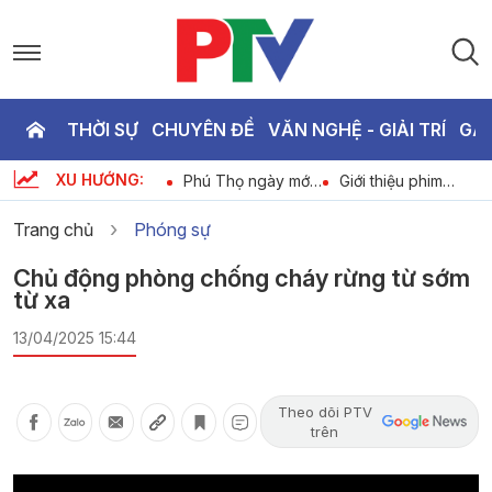
THỜI SỰ
CHUYÊN ĐỀ
VĂN NGHỆ - GIẢI TRÍ
GA
P
XU HƯỚNG:
Bản tin tiếng Anh -
Phú Thọ ngày mới
Giới thiệu phim
T
6
Phu Tho News
ngày 08-08-2026
ngày 08-08-2026
ngày 08-08-2026
Trang chủ
Phóng sự
3
Chủ động phòng chống cháy rừng từ sớm
từ xa
13/04/2025 15:44
Theo dõi PTV
trên
Video