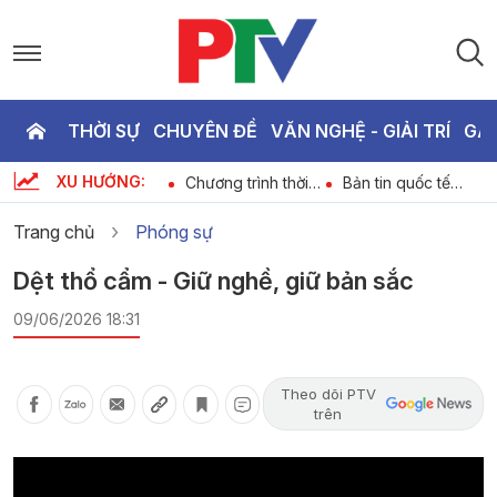
THỜI SỰ
CHUYÊN ĐỀ
VĂN NGHỆ - GIẢI TRÍ
GA
P
XU HƯỚNG:
Dự báo thời tiết
Chương trình thời
Bản tin quốc tế
T
6
ngày 06-08-2026
sự ngày 06-08-
18h45 ngày 06-
2026
08-2026
Trang chủ
Phóng sự
2
Dệt thổ cẩm - Giữ nghề, giữ bản sắc
09/06/2026 18:31
Theo dõi PTV
trên
Video
Player