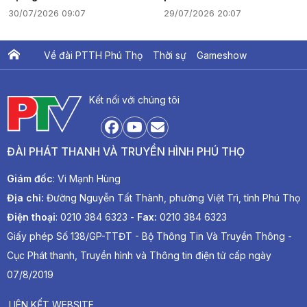
30/07/2026 09:07
29/07/2026 20:07
Về đài PTTH Phú Thọ
Thời sự
Gameshow
Ấn phẩm PTV
PTV Khát vọng Lạc Hồng
Kết nối với chúng tôi
ĐÀI PHÁT THANH VÀ TRUYỀN HÌNH PHÚ THỌ
Giám đốc
: Vi Mạnh Hùng
Địa chỉ:
Đường Nguyễn Tất Thành, phường Việt Trì, tỉnh Phú Thọ
Điện thoại
: 0210 384 6323 -
Fax:
0210 384 6323
Giấy phép Số 138/GP-TTĐT - Bộ Thông Tin Và Truyền Thông -
Cục Phát thanh, Truyền hình và Thông tin điện tử cấp ngày
07/8/2019
LIÊN KẾT WEBSITE