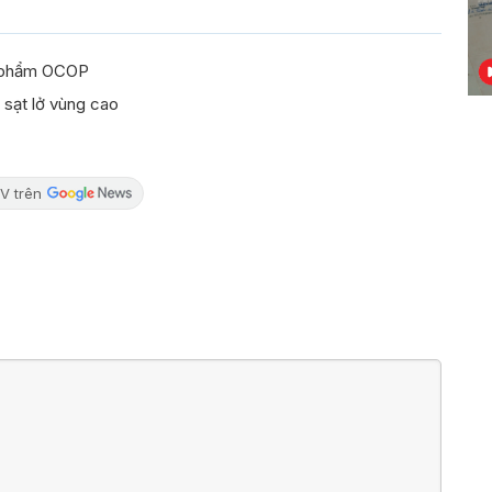
n phẩm OCOP
 sạt lở vùng cao
V trên