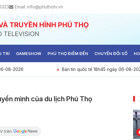
6323
Email:
info@phuthotv.vn
I TRÍ
GAMESHOW
PHÚ THỌ ĐIỂM ĐẾN
CHUYỂN ĐỔI SỐ
HO
 06-08-2026
Bản tin quốc tế 18h45 ngày 06-08-20
uyển mình của du lịch Phú Thọ
V trên