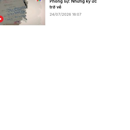
Phóng sự: Những ký ức
trở về
24/07/2026 16:07