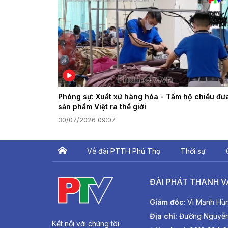
Phóng sự: Xuất xứ hàng hóa - Tấm hộ chiếu đư
sản phẩm Việt ra thế giới
30/07/2026 09:07
Về đài PTTH Phú Thọ
Thời sự
ĐÀI PHÁT THANH V
Giám đốc
: Vi Mạnh Hù
Địa chỉ:
Đường Nguyễn T
Kết nối với chúng tôi