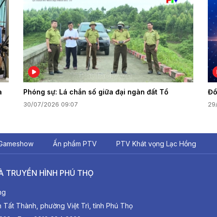
a
Phóng sự: Lá chắn số giữa đại ngàn đất Tổ
Đồ
30/07/2026 09:07
29
Gameshow
Ấn phẩm PTV
PTV Khát vọng Lạc Hồng
À TRUYỀN HÌNH PHÚ THỌ
ng
ất Thành, phường Việt Trì, tỉnh Phú Thọ