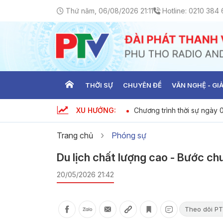
Thứ năm, 06/08/2026 21:11
Hotline:
0210 384 
THỜI SỰ
CHUYÊN ĐỀ
VĂN NGHỆ - GIẢ
XU HƯỚNG:
t ngày 06-08-2026
Chương trình thời sự ngày
Trang chủ
Phóng sự
Du lịch chất lượng cao - Bước ch
20/05/2026 21:42
Theo dõi PT