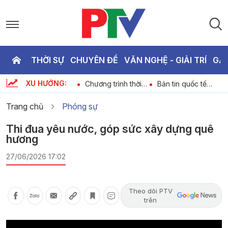
THỜI SỰ
CHUYÊN ĐỀ
VĂN NGHỆ - GIẢI TRÍ
GA
P
XU HƯỚNG:
Dự báo thời tiết
Chương trình thời
Bản tin quốc tế
T
6
ngày 06-08-2026
sự ngày 06-08-
18h45 ngày 06-
2026
08-2026
Trang chủ
Phóng sự
2
Thi đua yêu nước, góp sức xây dựng quê
hương
27/06/2026 17:02
Theo dõi PTV
trên
Video