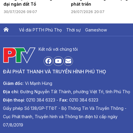
đại ngàn đất Tổ
phát triển
30/07/2026 09:07
29/07/2026 20:07
Về đài PTTH Phú Thọ
Thời sự
Gameshow
Ấn phẩm PTV
PTV Khát vọng Lạc Hồng
Kết nối với chúng tôi
ĐÀI PHÁT THANH VÀ TRUYỀN HÌNH PHÚ THỌ
Giám đốc
: Vi Mạnh Hùng
Địa chỉ:
Đường Nguyễn Tất Thành, phường Việt Trì, tỉnh Phú Thọ
Điện thoại
: 0210 384 6323 -
Fax:
0210 384 6323
Giấy phép Số 138/GP-TTĐT - Bộ Thông Tin Và Truyền Thông -
Cục Phát thanh, Truyền hình và Thông tin điện tử cấp ngày
07/8/2019