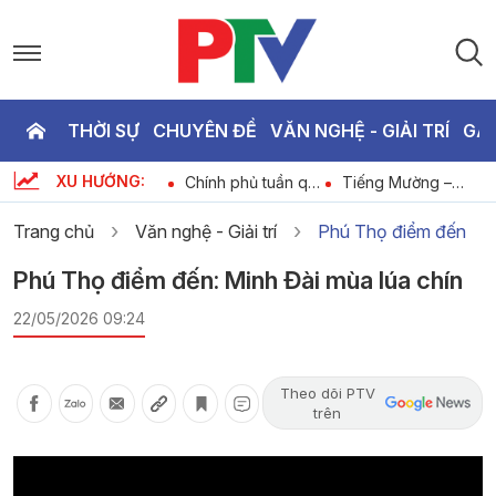
THỜI SỰ
CHUYÊN ĐỀ
VĂN NGHỆ - GIẢI TRÍ
GA
P
XU HƯỚNG:
Dành cho thiếu nhi
Chính phủ tuần qua
Tiếng Mường –
T
- Kỹ năng sống:
ngày 9-8-2026
Người trẻ giữ hồn
Giữ răng chắc
di sản
Trang chủ
Văn nghệ - Giải trí
Phú Thọ điểm đến
khỏe
tế
3
Phú Thọ điểm đến: Minh Đài mùa lúa chín
22/05/2026 09:24
Theo dõi PTV
trên
Video
Player