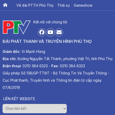
Về đài PTTH Phú Thọ
Thời sự
Gameshow
Ấn phẩm PTV
PTV Khát vọng Lạc Hồng
Kết nối với chúng tôi
ĐÀI PHÁT THANH VÀ TRUYỀN HÌNH PHÚ THỌ
Giám đốc
: Vi Mạnh Hùng
Địa chỉ:
Đường Nguyễn Tất Thành, phường Việt Trì, tỉnh Phú Thọ
Điện thoại
: 0210 384 6323 -
Fax:
0210 384 6323
Giấy phép Số 138/GP-TTĐT - Bộ Thông Tin Và Truyền Thông -
Cục Phát thanh, Truyền hình và Thông tin điện tử cấp ngày
07/8/2019
LIÊN KẾT WEBSITE