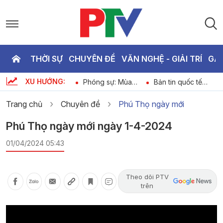
THỜI SỰ
CHUYÊN ĐỀ
VĂN NGHỆ - GIẢI TRÍ
GA
P
XU HƯỚNG:
Thị trường tiêu
Phóng sự: Mùa
Bản tin quốc tế
T
dùng ngày 07-08-
mưa bão và nỗi lo
11h45 ngày 07-08-
g
2026
sạt lở đất
2026
Trang chủ
Chuyên đề
Phú Thọ ngày mới
3
Phú Thọ ngày mới ngày 1-4-2024
01/04/2024 05:43
Theo dõi PTV
trên
Video
Player