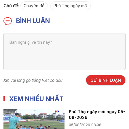
Chủ đề:
Chuyên đề
Phú Thọ ngày mới
BÌNH LUẬN
Xin vui lòng gõ tiếng Việt có dấu
GỬI BÌNH LUẬN
XEM NHIỀU NHẤT
Phú Thọ ngày mới ngày 05-
08-2026
05/08/2026 08:08