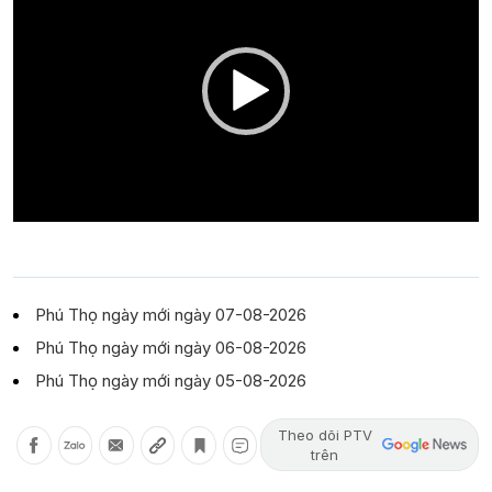
Phú Thọ ngày mới ngày 07-08-2026
Phú Thọ ngày mới ngày 06-08-2026
Phú Thọ ngày mới ngày 05-08-2026
Theo dõi PTV
trên