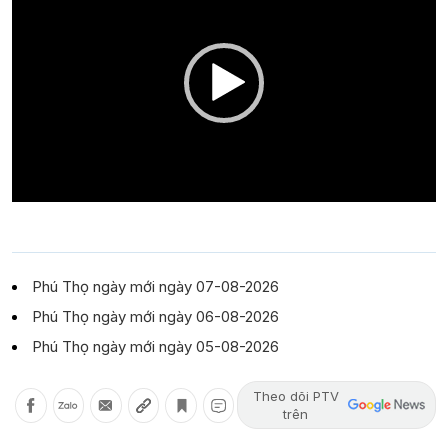
Phú Thọ ngày mới ngày 07-08-2026
Phú Thọ ngày mới ngày 06-08-2026
Phú Thọ ngày mới ngày 05-08-2026
Theo dõi PTV
trên