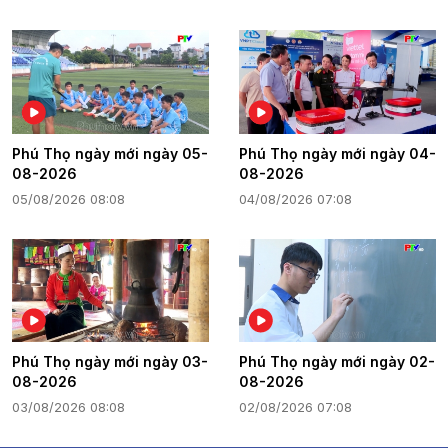
Phú Thọ ngày mới ngày 05-
Phú Thọ ngày mới ngày 04-
08-2026
08-2026
05/08/2026 08:08
04/08/2026 07:08
Phú Thọ ngày mới ngày 03-
Phú Thọ ngày mới ngày 02-
08-2026
08-2026
03/08/2026 08:08
02/08/2026 07:08