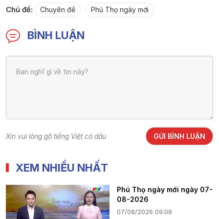
Chủ đề:
Chuyên đề
Phú Thọ ngày mới
BÌNH LUẬN
Xin vui lòng gõ tiếng Việt có dấu
GỬI BÌNH LUẬN
XEM NHIỀU NHẤT
Phú Thọ ngày mới ngày 07-
08-2026
07/08/2026 09:08