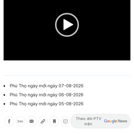
Phú Thọ ngày mới ngày 07-08-2026
Phú Thọ ngày mới ngày 06-08-2026
Phú Thọ ngày mới ngày 05-08-2026
Theo dõi PTV
trên