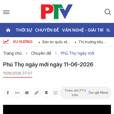
THỜI SỰ
CHUYÊN ĐỀ
VĂN NGHỆ - GIẢI TRÍ
GA
P
XU HƯỚNG:
Kết nối 24h ngày
Bản tin quốc tế
Thị trường tiêu
T
-
07-08-2026
18h45 ngày 07-
dùng ngày 07-08-
08-2026
2026
Trang chủ
Chuyên đề
Phú Thọ ngày mới
3
Phú Thọ ngày mới ngày 11-06-2026
11/06/2026 07:07
Theo dõi PTV
trên
Video
Player