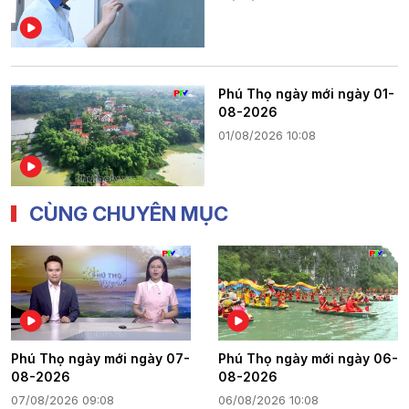
Phú Thọ ngày mới ngày 01-
08-2026
01/08/2026 10:08
CÙNG CHUYÊN MỤC
Phú Thọ ngày mới ngày 07-
Phú Thọ ngày mới ngày 06-
08-2026
08-2026
07/08/2026 09:08
06/08/2026 10:08