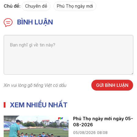
Chủ đề:
Chuyên đề
Phú Thọ ngày mới
BÌNH LUẬN
Xin vui lòng gõ tiếng Việt có dấu
GỬI BÌNH LUẬN
XEM NHIỀU NHẤT
Phú Thọ ngày mới ngày 05-
08-2026
05/08/2026 08:08