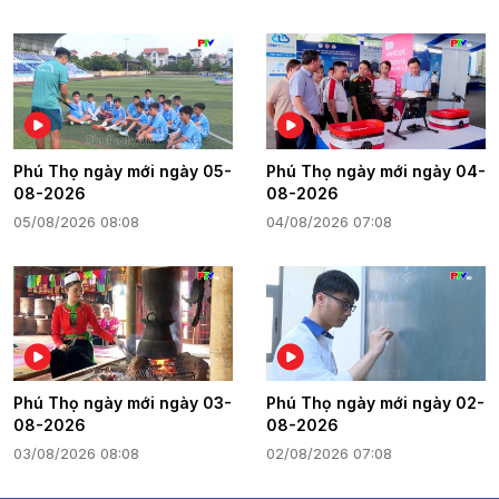
Phú Thọ ngày mới ngày 05-
Phú Thọ ngày mới ngày 04-
08-2026
08-2026
05/08/2026 08:08
04/08/2026 07:08
Phú Thọ ngày mới ngày 03-
Phú Thọ ngày mới ngày 02-
08-2026
08-2026
03/08/2026 08:08
02/08/2026 07:08