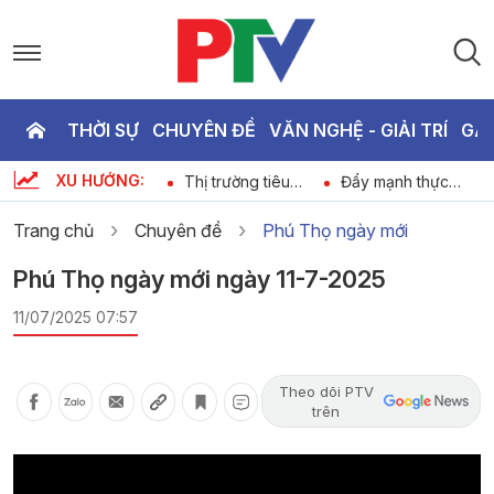
THỜI SỰ
CHUYÊN ĐỀ
VĂN NGHỆ - GIẢI TRÍ
GA
P
XU HƯỚNG:
-
Bản tin quốc tế
Thị trường tiêu
Đẩy mạnh thực
T
11h45 ngày 06-08-
dùng ngày 06-08-
hiện các biện pháp
6
2026
2026
quản lý bảo vệ
Trang chủ
Chuyên đề
Phú Thọ ngày mới
rừng nguyên sinh
3
Phú Thọ ngày mới ngày 11-7-2025
11/07/2025 07:57
Theo dõi PTV
trên
Video
Player