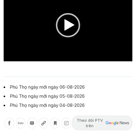
Phú Thọ ngày mới ngày 06-08-2026
Phú Thọ ngày mới ngày 05-08-2026
Phú Thọ ngày mới ngày 04-08-2026
Theo dõi PTV
trên