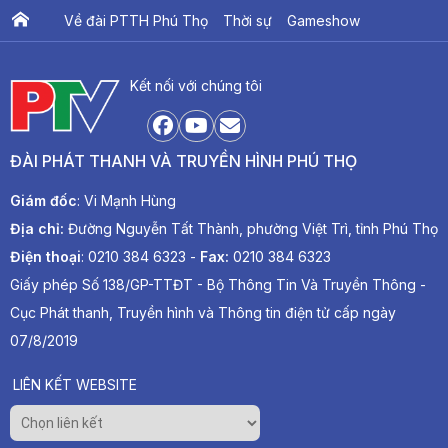
Về đài PTTH Phú Thọ
Thời sự
Gameshow
Ấn phẩm PTV
PTV Khát vọng Lạc Hồng
Kết nối với chúng tôi
ĐÀI PHÁT THANH VÀ TRUYỀN HÌNH PHÚ THỌ
Giám đốc
: Vi Mạnh Hùng
Địa chỉ:
Đường Nguyễn Tất Thành, phường Việt Trì, tỉnh Phú Thọ
Điện thoại
: 0210 384 6323 -
Fax:
0210 384 6323
Giấy phép Số 138/GP-TTĐT - Bộ Thông Tin Và Truyền Thông -
Cục Phát thanh, Truyền hình và Thông tin điện tử cấp ngày
07/8/2019
LIÊN KẾT WEBSITE