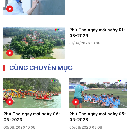
Phú Thọ ngày mới ngày 01-
08-2026
01/08/2026 10:08
CÙNG CHUYÊN MỤC
Phú Thọ ngày mới ngày 06-
Phú Thọ ngày mới ngày 05-
08-2026
08-2026
06/08/2026 10:08
05/08/2026 08:08