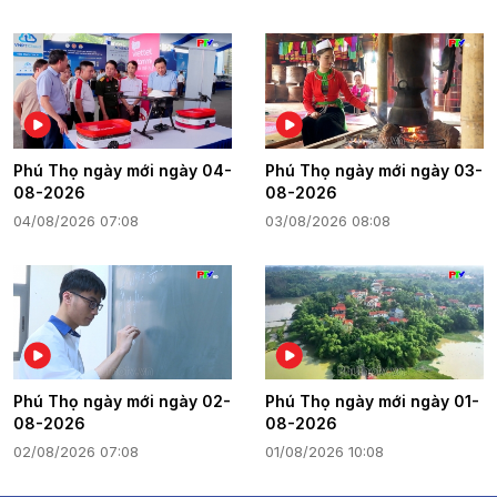
Phú Thọ ngày mới ngày 04-
Phú Thọ ngày mới ngày 03-
08-2026
08-2026
04/08/2026 07:08
03/08/2026 08:08
Phú Thọ ngày mới ngày 02-
Phú Thọ ngày mới ngày 01-
08-2026
08-2026
02/08/2026 07:08
01/08/2026 10:08