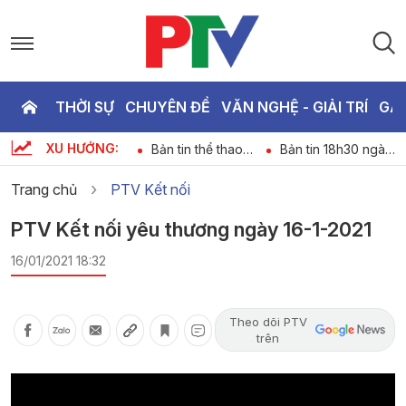
THỜI SỰ
CHUYÊN ĐỀ
VĂN NGHỆ - GIẢI TRÍ
GA
P
XU HƯỚNG:
Chương trình thời
Bản tin thể thao
Bản tin 18h30 ngày
T
6
sự ngày 08-08-
ngày 08-08-2026
8-8-2026
2026
Trang chủ
PTV Kết nối
2
PTV Kết nối yêu thương ngày 16-1-2021
16/01/2021 18:32
Theo dõi PTV
trên
Video
Player