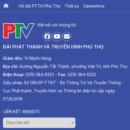
Về đài PTTH Phú Thọ
Thời sự
Gameshow
Ấn phẩm PTV
PTV Khát vọng Lạc Hồng
Kết nối với chúng tôi
ĐÀI PHÁT THANH VÀ TRUYỀN HÌNH PHÚ THỌ
Giám đốc
: Vi Mạnh Hùng
Địa chỉ:
Đường Nguyễn Tất Thành, phường Việt Trì, tỉnh Phú Thọ
Điện thoại
: 0210 384 6323 -
Fax:
0210 384 6323
Giấy phép Số 138/GP-TTĐT - Bộ Thông Tin Và Truyền Thông -
Cục Phát thanh, Truyền hình và Thông tin điện tử cấp ngày
07/8/2019
LIÊN KẾT WEBSITE