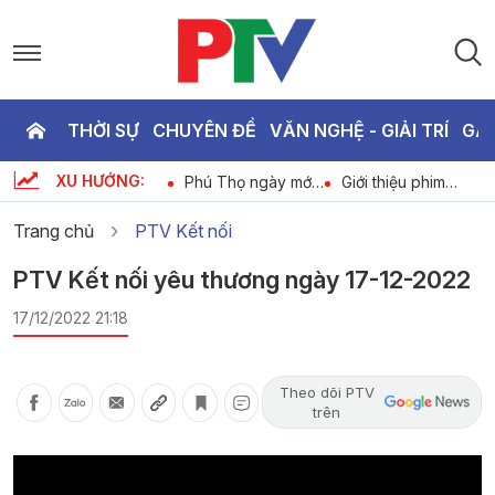
THỜI SỰ
CHUYÊN ĐỀ
VĂN NGHỆ - GIẢI TRÍ
GA
P
XU HƯỚNG:
Bản tin tiếng Anh -
Phú Thọ ngày mới
Giới thiệu phim
T
6
Phu Tho News
ngày 08-08-2026
ngày 08-08-2026
ngày 08-08-2026
Trang chủ
PTV Kết nối
3
PTV Kết nối yêu thương ngày 17-12-2022
17/12/2022 21:18
Theo dõi PTV
trên
Video
Player