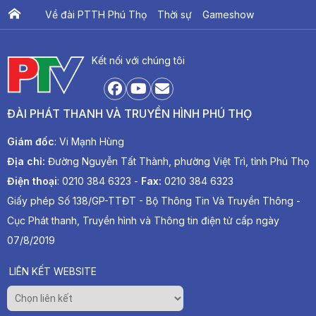
Về đài PTTH Phú Thọ
Thời sự
Gameshow
Ấn phẩm PTV
PTV Khát vọng Lạc Hồng
Kết nối với chúng tôi
ĐÀI PHÁT THANH VÀ TRUYỀN HÌNH PHÚ THỌ
Giám đốc
: Vi Mạnh Hùng
Địa chỉ:
Đường Nguyễn Tất Thành, phường Việt Trì, tỉnh Phú Thọ
Điện thoại
: 0210 384 6323 -
Fax:
0210 384 6323
Giấy phép Số 138/GP-TTĐT - Bộ Thông Tin Và Truyền Thông -
Cục Phát thanh, Truyền hình và Thông tin điện tử cấp ngày
07/8/2019
LIÊN KẾT WEBSITE